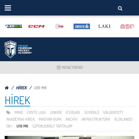
MENETREND
HÍREK
U19 MK
HÍREK
MIND
ERSTE LIGA
JUNIOR
IFJÚSÁGI
SERDÜLŐ
VÁLOGATOTT
AKADÉMIAI HÍREK
MAGYAR KUPA
ARCHÍV
INFRASTRUKTÚRA
ÁLTALÁNOS
OB I
U19 MK
SZPONZORÁLT TARTALOM