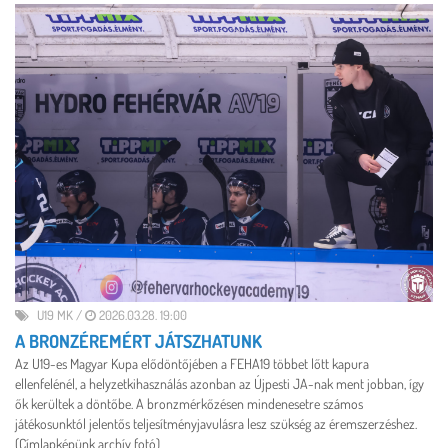
U19 MK
/
2026.03.28. 19:00
A BRONZÉREMÉRT JÁTSZHATUNK
Az U19-es Magyar Kupa elődöntőjében a FEHA19 többet lőtt kapura
ellenfelénél, a helyzetkihasználás azonban az Újpesti JA-nak ment jobban, így
ők kerültek a döntőbe. A bronzmérkőzésen mindenesetre számos
játékosunktól jelentős teljesítményjavulásra lesz szükség az éremszerzéshez.
(Címlapképünk archív fotó)