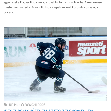
együttesét a Magyar Kupában, így továbbjutott a Final Fourba. A mérkőzésen
mesterhármast ért el Arseni Koltsov, csapatunk észt korosztályos válogatott
csatára.
U19 MK
/
2026.02.11. 20:05
IDEGENBELI GYŐZELEM AZ FTC-TELEKOM ELLEN