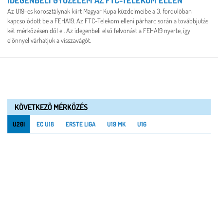
Az U19-es korosztálynak kiírt Magyar Kupa küzdelmeibe a 3. fordulóban
kapcsolódott be a FEHA19. Az FTC-Telekom elleni párharc során a továbbjutás
két mérkőzésen dől el. Az idegenbeli első felvonást a FEHA19 nyerte, így
előnnyel várhatjuk a visszavágót.
KÖVETKEZŐ MÉRKŐZÉS
U20I
EC U18
ERSTE LIGA
U19 MK
U16