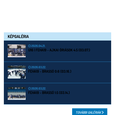
KÉPGALÉRIA
2026.04.21.
U16 | FEHA19 - AJKAI ÓRIÁSOK 4:5 (03.07.)
2026.03.22.
FEHA19 - BRASSÓ 0:6 (03.16.)
2026.03.22.
FEHA19 - BRASSÓ 1:5 (03.14.)
TOVÁBBI GALÉRIÁK