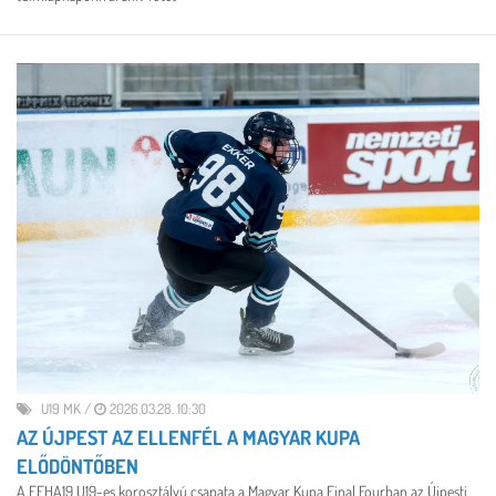
U19 MK
/
2026.03.28. 10:30
AZ ÚJPEST AZ ELLENFÉL A MAGYAR KUPA
ELŐDÖNTŐBEN
A FEHA19 U19-es korosztályú csapata a Magyar Kupa Final Fourban az Újpesti