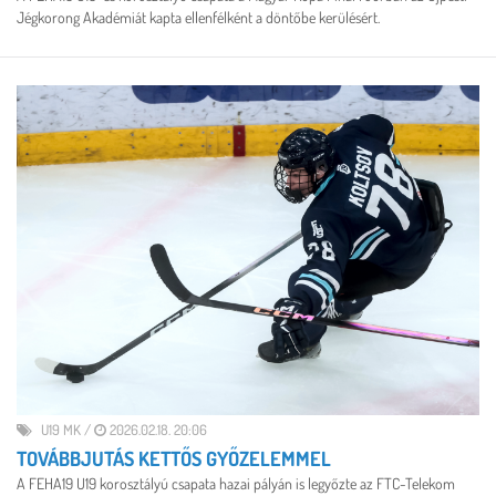
Jégkorong Akadémiát kapta ellenfélként a döntőbe kerülésért.
U19 MK
/
2026.02.18. 20:06
TOVÁBBJUTÁS KETTŐS GYŐZELEMMEL
A FEHA19 U19 korosztályú csapata hazai pályán is legyőzte az FTC-Telekom