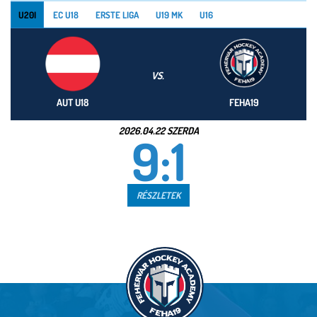
U20I
EC U18
ERSTE LIGA
U19 MK
U16
VS.
AUT U18
FEHA19
2026.04.22 SZERDA
9:1
RÉSZLETEK