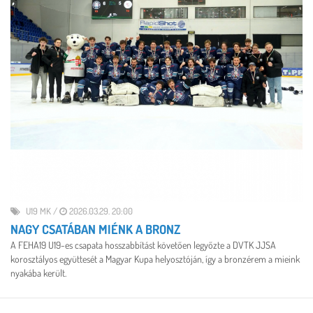
U19 MK
/
2026.03.29. 20:00
NAGY CSATÁBAN MIÉNK A BRONZ
A FEHA19 U19-es csapata hosszabbítást követően legyőzte a DVTK JJSA
korosztályos együttesét a Magyar Kupa helyosztóján, így a bronzérem a mieink
nyakába került.