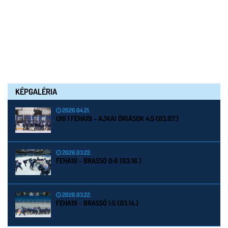
KÉPGALÉRIA
2026.04.21.
U16 | FEHA19 - AJKAI ÓRIÁSOK 4:5 (03.07.)
2026.03.22.
FEHA19 - BRASSÓ 0:6 (03.16.)
2026.03.22.
FEHA19 - BRASSÓ 1:5 (03.14.)