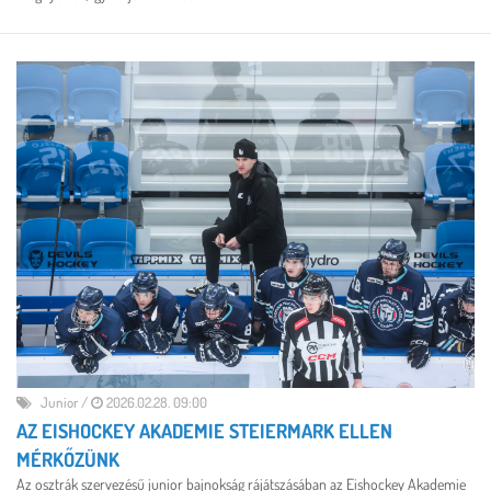
Junior
/
2026.02.28. 09:00
AZ EISHOCKEY AKADEMIE STEIERMARK ELLEN
MÉRKŐZÜNK
Az osztrák szervezésű junior bajnokság rájátszásában az Eishockey Akademie