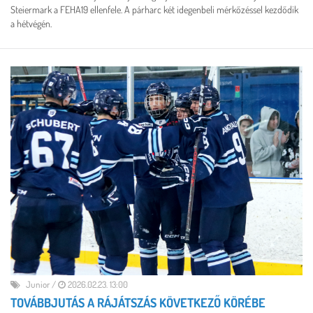
Steiermark a FEHA19 ellenfele. A párharc két idegenbeli mérkőzéssel kezdődik
a hétvégén.
Junior
/
2026.02.23. 13:00
TOVÁBBJUTÁS A RÁJÁTSZÁS KÖVETKEZŐ KÖRÉBE