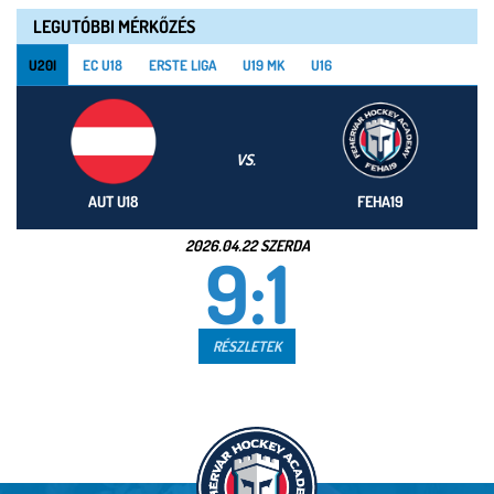
LEGUTÓBBI MÉRKŐZÉS
U20I
EC U18
ERSTE LIGA
U19 MK
U16
VS.
AUT U18
FEHA19
2026.04.22 SZERDA
9:1
RÉSZLETEK