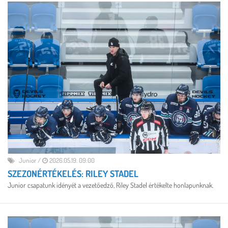
Junior
/
2026.05.19. 09:00
SZEZONÉRTÉKELÉS: RILEY STADEL
Junior csapatunk idényét a vezetőedző, Riley Stadel értékelte honlapunknak.