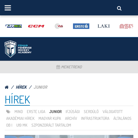
MENETREND
HÍREK
JUNIOR
HÍREK
MIND
ERSTE LIGA
JUNIOR
IFJÚSÁGI
SERDÜLŐ
VÁLOGATOTT
AKADÉMIAI HÍREK
MAGYAR KUPA
ARCHÍV
INFRASTRUKTÚRA
ÁLTALÁNOS
OB I
U19 MK
SZPONZORÁLT TARTALOM