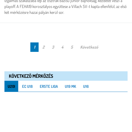
Izgalmas szakaszába lép az osztrák bázisú junior bajnokság, kezdetét veszi a
playoff. A FEHA19 korosztályos együttese a Villach SV-t kapta ellenfélül, az első
két mérkőzésre hazai pályán kerül sor.
1
2
3
4
5
Következő
KÖVETKEZŐ MÉRKŐZÉS
U20I
EC U18
ERSTE LIGA
U19 MK
U16