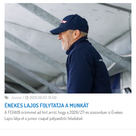
Junior
/
2026.06.03. 10:00
ÉNEKES LAJOS FOLYTATJA A MUNKÁT
A FEHA19 örömmel ad hírt arról, hogy a 2026/27-es szezonban is Énekes
Lajos látja el a junior csapat pályaedzői feladatait.