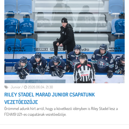
Junior
/
2026.06.04. 21:30
RILEY STADEL MARAD JUNIOR CSAPATUNK
VEZETŐEDZŐJE
Örömmel adunk hírt arról, hogy a következő idényben is Riley Stadel lesz a
FEHA19 U21-es csapatának vezetőedzője.