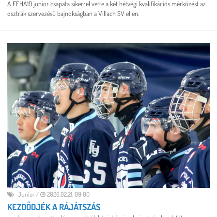
A FEHA19 junior csapata sikerrel vette a két hétvégi kvalifikációs mérkőzést az
osztrák szervezésű bajnokságban a Villach SV ellen.
Junior
/
2026.02.21. 09:00
KEZDŐDJÉK A RÁJÁTSZÁS