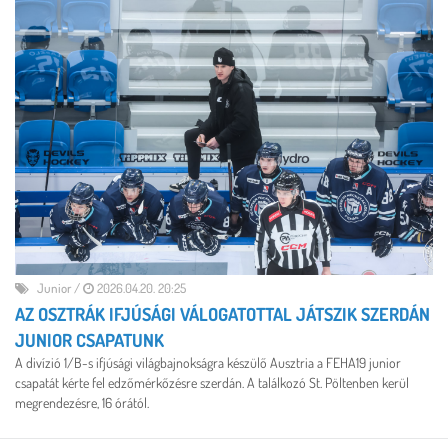
Junior
/
2026.04.20. 20:25
AZ OSZTRÁK IFJÚSÁGI VÁLOGATOTTAL JÁTSZIK SZERDÁN
JUNIOR CSAPATUNK
A divízió 1/B-s ifjúsági világbajnokságra készülő Ausztria a FEHA19 junior
csapatát kérte fel edzőmérkőzésre szerdán. A találkozó St. Pöltenben kerül
megrendezésre, 16 órától.