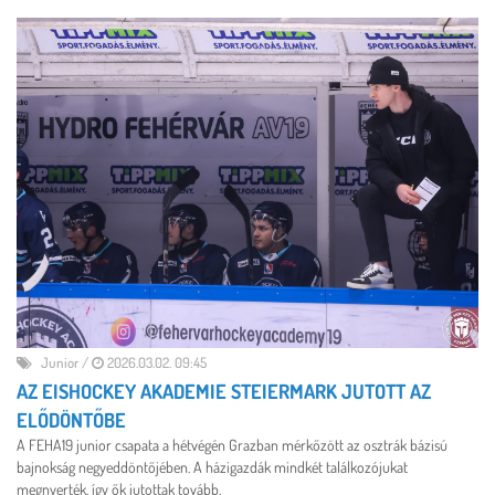
Junior
/
2026.03.02. 09:45
AZ EISHOCKEY AKADEMIE STEIERMARK JUTOTT AZ
ELŐDÖNTŐBE
A FEHA19 junior csapata a hétvégén Grazban mérkőzött az osztrák bázisú
bajnokság negyeddöntőjében. A házigazdák mindkét találkozójukat
megnyerték, így ők jutottak tovább.