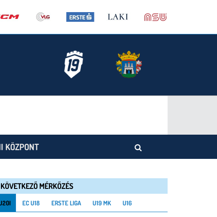
I KÖZPONT
KÖVETKEZŐ MÉRKŐZÉS
U20I
EC U18
ERSTE LIGA
U19 MK
U16