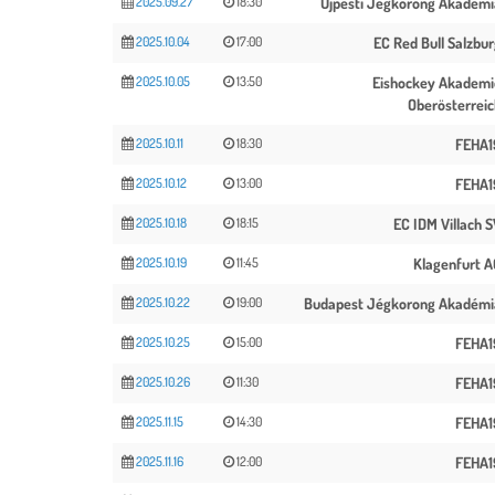
2025.09.27
18:30
Újpesti Jégkorong Akadémi
2025.10.04
17:00
EC Red Bull Salzbu
2025.10.05
13:50
Eishockey Akademi
Oberösterreic
2025.10.11
18:30
FEHA1
2025.10.12
13:00
FEHA1
2025.10.18
18:15
EC IDM Villach 
2025.10.19
11:45
Klagenfurt A
2025.10.22
19:00
Budapest Jégkorong Akadémi
2025.10.25
15:00
FEHA1
2025.10.26
11:30
FEHA1
2025.11.15
14:30
FEHA1
2025.11.16
12:00
FEHA1