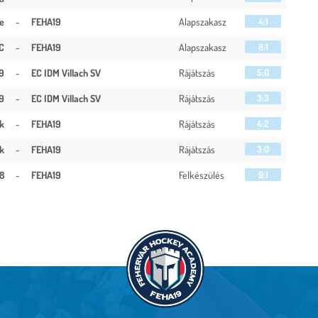
e
-
FEHA19
Alapszakasz
4:1
C
-
FEHA19
Alapszakasz
8:1
9
-
EC IDM Villach SV
Rájátszás
5:0
9
-
EC IDM Villach SV
Rájátszás
3:3
k
-
FEHA19
Rájátszás
4:2
k
-
FEHA19
Rájátszás
3:0
18
-
FEHA19
Felkészülés
9:1