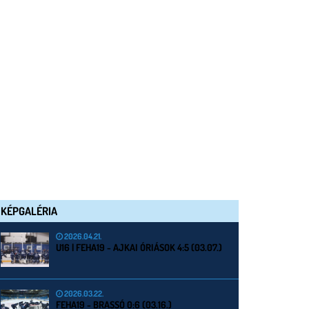
KÉPGALÉRIA
2026.04.21.
U16 | FEHA19 - AJKAI ÓRIÁSOK 4:5 (03.07.)
2026.03.22.
FEHA19 - BRASSÓ 0:6 (03.16.)