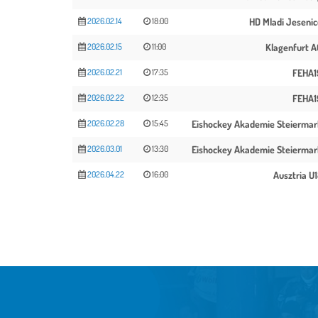
2026.02.14
18:00
HD Mladi Jesenic
2026.02.15
11:00
Klagenfurt A
2026.02.21
17:35
FEHA1
2026.02.22
12:35
FEHA1
2026.02.28
15:45
Eishockey Akademie Steiermar
2026.03.01
13:30
Eishockey Akademie Steiermar
2026.04.22
16:00
Ausztria U