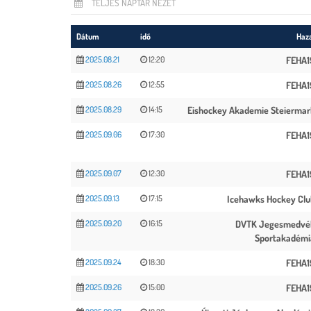
TELJES NAPTÁR NÉZET
Dátum
idő
Haz
2025.08.21
12:20
FEHA1
2025.08.26
12:55
FEHA1
2025.08.29
14:15
Eishockey Akademie Steiermar
2025.09.06
17:30
FEHA1
2025.09.07
12:30
FEHA1
2025.09.13
17:15
Icehawks Hockey Clu
2025.09.20
16:15
DVTK Jegesmedvé
Sportakadémi
2025.09.24
18:30
FEHA1
2025.09.26
15:00
FEHA1