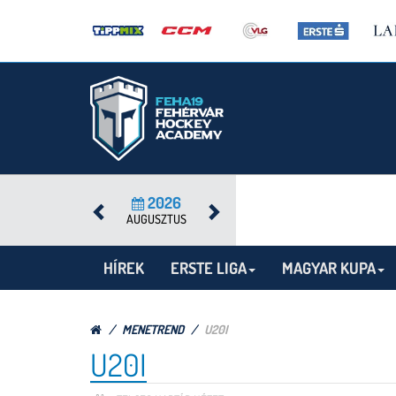
2026
AUGUSZTUS
HÍREK
ERSTE LIGA
MAGYAR KUPA
MENETREND
U20I
U20I