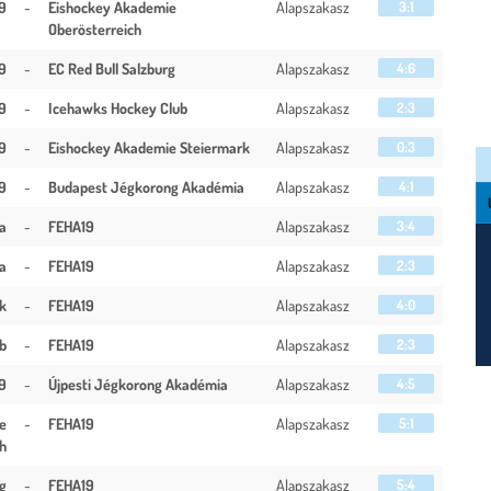
9
-
Eishockey Akademie
Alapszakasz
3:1
Oberösterreich
9
-
EC Red Bull Salzburg
Alapszakasz
4:6
9
-
Icehawks Hockey Club
Alapszakasz
2:3
9
-
Eishockey Akademie Steiermark
Alapszakasz
0:3
9
-
Budapest Jégkorong Akadémia
Alapszakasz
4:1
a
-
FEHA19
Alapszakasz
3:4
a
-
FEHA19
Alapszakasz
2:3
k
-
FEHA19
Alapszakasz
4:0
b
-
FEHA19
Alapszakasz
2:3
9
-
Újpesti Jégkorong Akadémia
Alapszakasz
4:5
e
-
FEHA19
Alapszakasz
5:1
h
rg
-
FEHA19
Alapszakasz
5:4