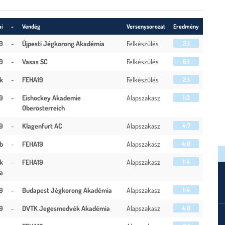
ai
-
Vendég
Versenysorozat
Eredmény
9
-
Újpesti Jégkorong Akadémia
Felkészülés
3:1
9
-
Vasas SC
Felkészülés
6:1
k
-
FEHA19
Felkészülés
2:1
9
-
Eishockey Akademie
Alapszakasz
1:3
Oberösterreich
9
-
Klagenfurt AC
Alapszakasz
4:7
b
-
FEHA19
Alapszakasz
4:0
k
-
FEHA19
Alapszakasz
1:4
a
9
-
Budapest Jégkorong Akadémia
Alapszakasz
1:4
9
-
DVTK Jegesmedvék Akadémia
Alapszakasz
4:0