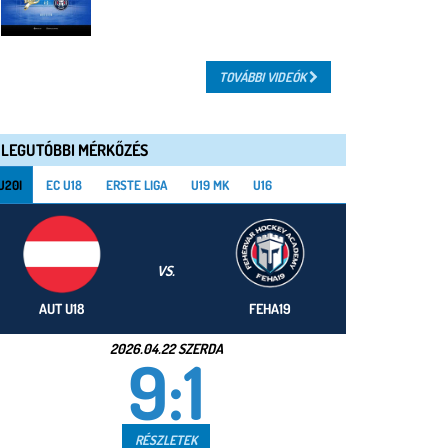
TOVÁBBI VIDEÓK
LEGUTÓBBI MÉRKŐZÉS
U20I
EC U18
ERSTE LIGA
U19 MK
U16
VS.
AUT U18
FEHA19
2026.04.22 SZERDA
9:1
RÉSZLETEK