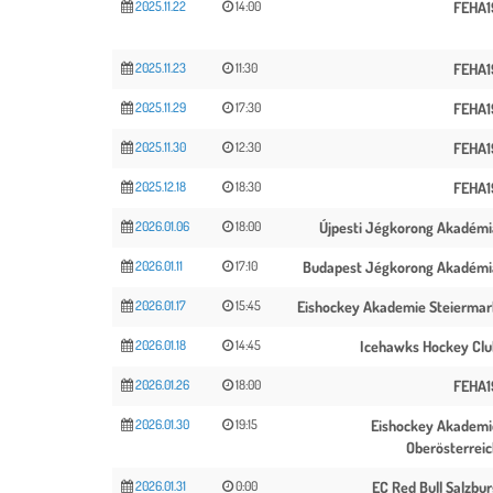
2025.11.22
14:00
FEHA1
2025.11.23
11:30
FEHA1
2025.11.29
17:30
FEHA1
2025.11.30
12:30
FEHA1
2025.12.18
18:30
FEHA1
2026.01.06
18:00
Újpesti Jégkorong Akadémi
2026.01.11
17:10
Budapest Jégkorong Akadémi
2026.01.17
15:45
Eishockey Akademie Steiermar
2026.01.18
14:45
Icehawks Hockey Clu
2026.01.26
18:00
FEHA1
2026.01.30
19:15
Eishockey Akademi
Oberösterreic
2026.01.31
0:00
EC Red Bull Salzbu