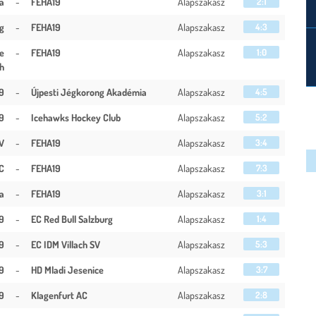
a
-
FEHA19
Alapszakasz
2:1
rg
-
FEHA19
Alapszakasz
4:3
e
-
FEHA19
Alapszakasz
1:0
h
9
-
Újpesti Jégkorong Akadémia
Alapszakasz
4:5
9
-
Icehawks Hockey Club
Alapszakasz
5:2
SV
-
FEHA19
Alapszakasz
3:4
C
-
FEHA19
Alapszakasz
7:3
a
-
FEHA19
Alapszakasz
3:1
9
-
EC Red Bull Salzburg
Alapszakasz
1:4
9
-
EC IDM Villach SV
Alapszakasz
5:3
9
-
HD Mladi Jesenice
Alapszakasz
3:7
9
-
Klagenfurt AC
Alapszakasz
2:8