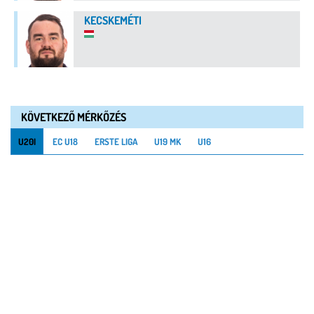
KECSKEMÉTI
KÖVETKEZŐ MÉRKŐZÉS
U20I
EC U18
ERSTE LIGA
U19 MK
U16