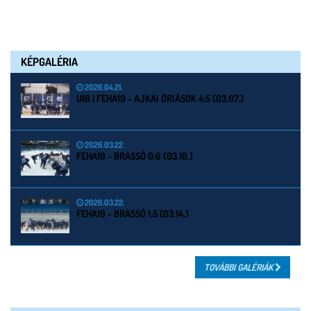
KÉPGALÉRIA
2026.04.21.
U16 | FEHA19 - AJKAI ÓRIÁSOK 4:5 (03.07.)
2026.03.22.
FEHA19 - BRASSÓ 0:6 (03.16.)
2026.03.22.
FEHA19 - BRASSÓ 1:5 (03.14.)
TOVÁBBI GALÉRIÁK