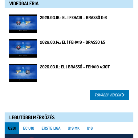
VIDEÓGALÉRIA
2026.03.16.: EL | FEHA19 - BRASSÓ 0:6
2026.03.14.: EL | FEHA19 - BRASSÓ 1:5
2026.03.11.: EL | BRASSÓ - FEHA19 4:3OT
TOVÁBBI VIDEÓK
LEGUTÓBBI MÉRKŐZÉS
U20I
EC U18
ERSTE LIGA
U19 MK
U16