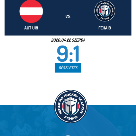
VS.
AUT U18
FEHA19
2026.04.22 SZERDA
9:1
RÉSZLETEK