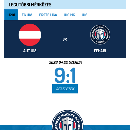
LEGUTÓBBI MÉRKŐZÉS
U20I
EC U18
ERSTE LIGA
U19 MK
U16
VS.
AUT U18
FEHA19
2026.04.22 SZERDA
9:1
RÉSZLETEK