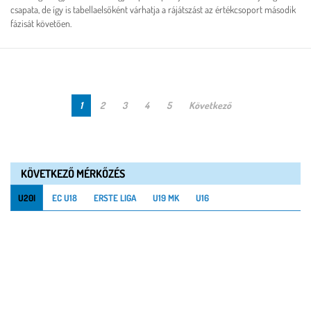
csapata, de így is tabellaelsőként várhatja a rájátszást az értékcsoport második
fázisát követően.
1
2
3
4
5
Következő
KÖVETKEZŐ MÉRKŐZÉS
U20I
EC U18
ERSTE LIGA
U19 MK
U16