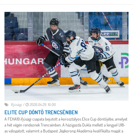
Ifjúsági
/
2026.04.29. 16:00
ELITE CUP DÖNTŐ TRENCSÉNBEN
A FEHA19 ifjúsági csapata bejutott a korosztályos Elice Cup döntőjébe, amelyet
a hét végén rendeznek Trencsénben. A házigazda Dukla mellett a lengyel U18-
as válogatott, valamint a Budapest Jégkorong Akadémia kvalifikálta magát a