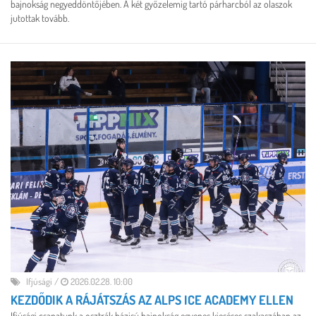
bajnokság negyeddöntőjében. A két győzelemig tartó párharcból az olaszok
jutottak tovább.
Ifjúsági
/
2026.02.28. 10:00
KEZDŐDIK A RÁJÁTSZÁS AZ ALPS ICE ACADEMY ELLEN
Ifjúsági csapatunk a osztrák bázisú bajnokság egyenes kieséses szakaszában az