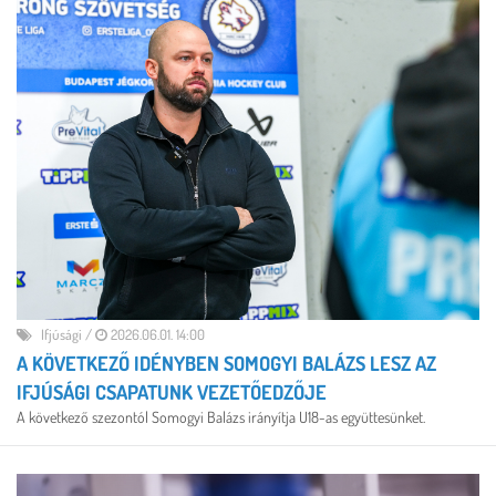
Ifjúsági
/
2026.06.01. 14:00
A KÖVETKEZŐ IDÉNYBEN SOMOGYI BALÁZS LESZ AZ
IFJÚSÁGI CSAPATUNK VEZETŐEDZŐJE
A következő szezontól Somogyi Balázs irányítja U18-as együttesünket.