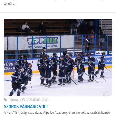
tornára.
Ifjúsági
/
2026.03.02. 10:30
SZOROS PÁRHARC VOLT
A FEHA19 ifjúsági csapata az Alps Ice Academy ellenfele volt az osztrák bázisú