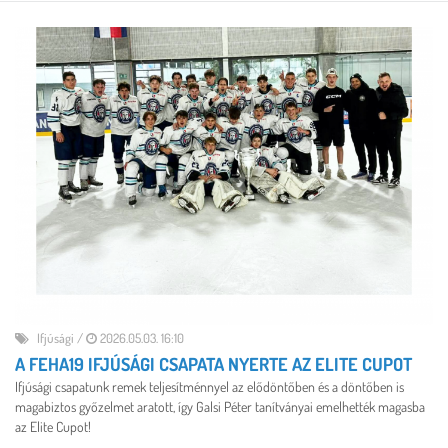
Ifjúsági
/
2026.05.03. 16:10
A FEHA19 IFJÚSÁGI CSAPATA NYERTE AZ ELITE CUPOT
Ifjúsági csapatunk remek teljesítménnyel az elődöntőben és a döntőben is
magabiztos győzelmet aratott, így Galsi Péter tanítványai emelhették magasba
az Elite Cupot!