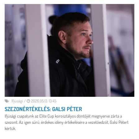
Ifjúsági
/
2026.05.13. 13:45
SZEZONÉRTÉKELÉS: GALSI PÉTER
Ifjúsági csapatunk az Elite Cup korosztályos döntőjét megnyerve zárta a
szezont. Az igen sűrű, érdekes idény értékelésére a vezetőedzőt, Galsi Pétert
kértük.