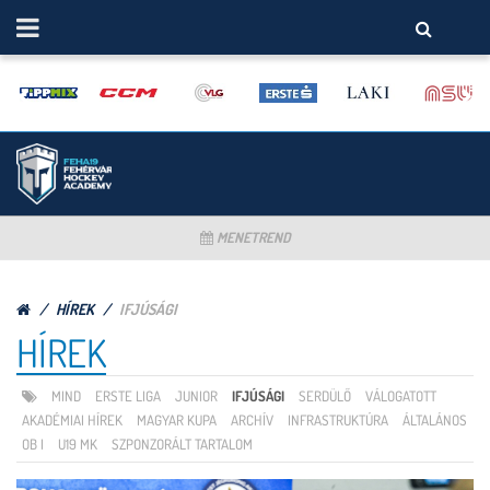
MENETREND
HÍREK
IFJÚSÁGI
HÍREK
MIND
ERSTE LIGA
JUNIOR
IFJÚSÁGI
SERDÜLŐ
VÁLOGATOTT
AKADÉMIAI HÍREK
MAGYAR KUPA
ARCHÍV
INFRASTRUKTÚRA
ÁLTALÁNOS
OB I
U19 MK
SZPONZORÁLT TARTALOM