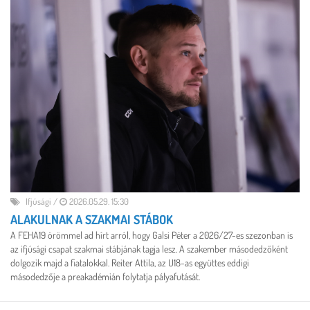
Ifjúsági
/
2026.05.29. 15:30
ALAKULNAK A SZAKMAI STÁBOK
A FEHA19 örömmel ad hírt arról, hogy Galsi Péter a 2026/27-es szezonban is
az ifjúsági csapat szakmai stábjának tagja lesz. A szakember
másodedzőként
dolgozik majd a fiatalokkal. Reiter Attila, az U18-as együttes eddigi
másodedzője a preakadémián folytatja pályafutását.