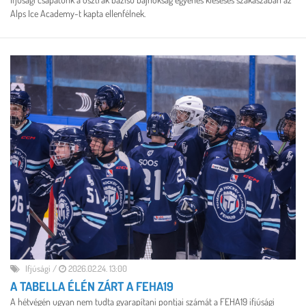
Alps Ice Academy-t kapta ellenfélnek.
Ifjúsági
/
2026.02.24. 13:00
A TABELLA ÉLÉN ZÁRT A FEHA19
A hétvégén ugyan nem tudta gyarapítani pontjai számát a FEHA19 ifjúsági