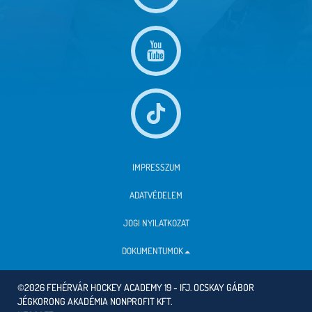
IMPRESSZUM
ADATVÉDELEM
JOGI NYILATKOZAT
DOKUMENTUMOK
©2026 FEHÉRVÁR HOCKEY ACADEMY 19 - IFJ. OCSKAY GÁBOR
JÉGKORONG AKADÉMIA NONPROFIT KFT.