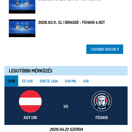
2026.03.11.: EL | BRASSÓ - FEHA19 4:3OT
TOVÁBBI VIDEÓK
LEGUTÓBBI MÉRKŐZÉS
U20I
EC U18
ERSTE LIGA
U19 MK
U16
VS.
AUT U18
FEHA19
2026.04.22 SZERDA