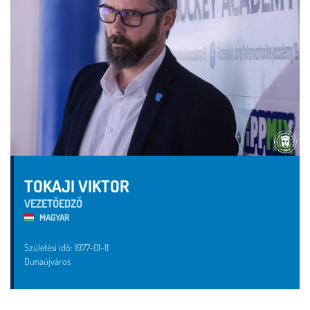
TOKAJI VIKTOR
VEZETŐEDZŐ
MAGYAR
Születési idő: 1977-01-11
Dunaújváros