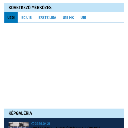
KÖVETKEZŐ MÉRKŐZÉS
U20I
EC U18
ERSTE LIGA
U19 MK
U16
KÉPGALÉRIA
2026.04.21.