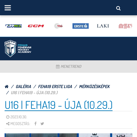
MENETREND
GALÉRIA
FEHA19 ERSTE LIGA
MÉRKÖZÉSKÉPEK
U16 | FEHA19 - ÚJA (10.29.)
U16 | FEHA19 - ÚJA (10.29.)
2023.10.30.
MEGOSZTÁS: