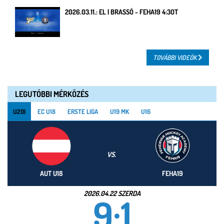
2026.03.11.: EL | BRASSÓ - FEHA19 4:3OT
TOVÁBBI VIDEÓK
LEGUTÓBBI MÉRKŐZÉS
U20I
EC U18
ERSTE LIGA
U19 MK
U16
VS.
AUT U18
FEHA19
2026.04.22 SZERDA
9:1