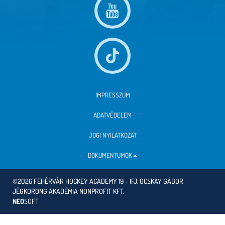
IMPRESSZUM
ADATVÉDELEM
JOGI NYILATKOZAT
DOKUMENTUMOK
©2026 FEHÉRVÁR HOCKEY ACADEMY 19 - IFJ. OCSKAY GÁBOR
JÉGKORONG AKADÉMIA NONPROFIT KFT.
NEO
SOFT