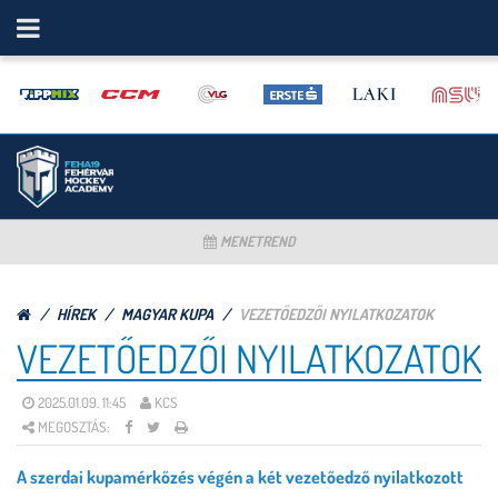
MENETREND
HÍREK
MAGYAR KUPA
VEZETŐEDZŐI NYILATKOZATOK
VEZETŐEDZŐI NYILATKOZATOK
2025.01.09. 11:45
KCS
MEGOSZTÁS:
A szerdai kupamérkőzés végén a két vezetőedző nyilatkozott