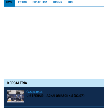
U20I
EC U18
ERSTE LIGA
U19 MK
U16
KÉPGALÉRIA
2026.04.21.
U16 | FEHA19 - AJKAI ÓRIÁSOK 4:5 (03.07.)