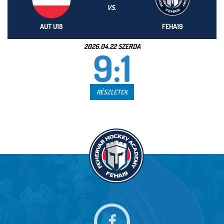
VS.
AUT U18
FEHA19
2026.04.22 SZERDA
9:1
RÉSZLETEK