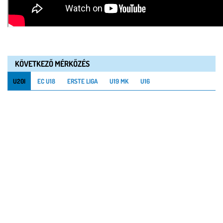
KÖVETKEZŐ MÉRKŐZÉS
U20I
EC U18
ERSTE LIGA
U19 MK
U16