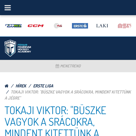
MENETREND
HÍREK
ERSTE LIGA
TOKAJI VIKTOR: "BÜSZKE VAGYOK A SRÁCOKRA, MINDENT KITETTÜNK
A JÉGRE"
TOKAJI VIKTOR: "BÜSZKE
VAGYOK A SRÁCOKRA,
MINDENT KITETTÜNK A