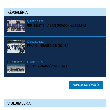
KÉPGALÉRIA
2026.04.21.
U16 | FEHA19 - AJKAI ÓRIÁSOK 4:5 (03.07.)
2026.03.22.
FEHA19 - BRASSÓ 0:6 (03.16.)
2026.03.22.
FEHA19 - BRASSÓ 1:5 (03.14.)
TOVÁBBI GALÉRIÁK
VIDEÓGALÉRIA