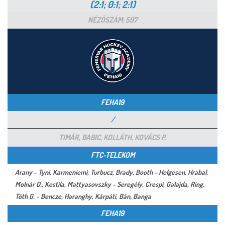
(2:1; 0:1; 2:1)
NÉZŐSZÁM: 597
FEHA19
/
TIMÁR, BABIC, KOLLÁTH, KOVÁCS P.
FTC-TELEKOM
Arany - Tyni, Karmeniemi, Turbucz, Brady, Booth - Helgesen, Hrabal,
Molnár D., Kestila, Mattyasovszky - Seregély, Crespi, Galajda, Ring,
Tóth G. - Bencze, Haranghy, Kárpáti, Bán, Banga
FEHA19