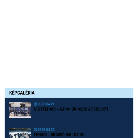
KÉPGALÉRIA
2026.04.21.
U16 | FEHA19 - AJKAI ÓRIÁSOK 4:5 (03.07.)
2026.03.22.
FEHA19 - BRASSÓ 0:6 (03.16.)