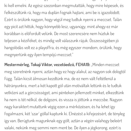
ki kell emelni. Az egész szezonban megmutatták, hogy mire képesek, és
felkészültünk rá, hogy ma duplán fognak hajtani, ami be is igazolódott.
Ezért is örülünk nagyon, hogy végül meg tudtuk nyerni a meccset. Talán
egy picit azt hittük, hogy könnyebb lesz, ugyanúgy, mint ahogy ez már
korábban is előfordult velünk. De most szerencsére nem húztuk be
teljesen a kéziféket, és mindig volt válaszunk rájuk. Összességében jó
hangolódás volt ez a playoffra, és még egyszer mondom, örülünk, hogy
megnyertünk egy ilyen tempójú meccset.”
Mestermérleg, Tokaji Viktor, vezetőedző, FEHA19:
„Minden meccset
meg szeretnénk nyerni, aztán hogy ez hogy alakul, az nagyon sok dologtól
függ. Talán kicsit álmosan kezdtünk ma, de ez nem vált feltétlenül a
hátrányunkra, mert a két kapott gól után motiváltak lettünk és le tudtuk
vetkőzni azt a görcsösséget, ami pénteken jellemzett minket, elkezdtünk
ha nem is tét nélkül, de dolgozni, és vissza is jöttünk a meccsbe. Nagyon
nagy karaktert mutattunk végig ezen a mérkőzésen, és ha lehet így
fogalmazni, két ’szar’ góllal kaptunk ki. Elnézést a kifejezésért, de tényleg
így van. Berúgtunk magunknak egy gólt, aztán a végén valahogy beleért
valaki, nekünk meg semmi nem ment be. De ilyen a jégkorong, ezért is