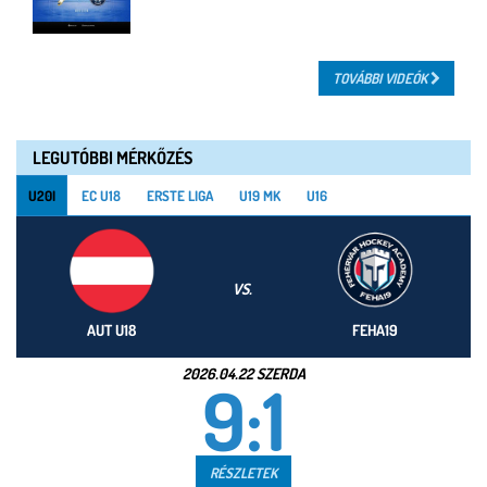
TOVÁBBI VIDEÓK
LEGUTÓBBI MÉRKŐZÉS
U20I
EC U18
ERSTE LIGA
U19 MK
U16
VS.
AUT U18
FEHA19
2026.04.22 SZERDA
9:1
RÉSZLETEK