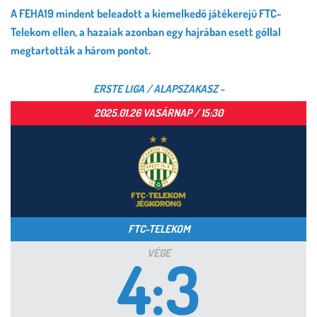
A FEHA19 mindent beleadott a kiemelkedő játékerejű FTC-
Telekom ellen, a hazaiak azonban egy hajrában esett góllal
megtartották a három pontot.
ERSTE LIGA / ALAPSZAKASZ -
2025.01.26 VASÁRNAP / 15:30
FTC-TELEKOM
4:3
VÉGE