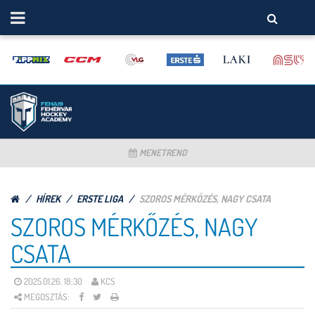
MENETREND
HÍREK
ERSTE LIGA
SZOROS MÉRKŐZÉS, NAGY CSATA
SZOROS MÉRKŐZÉS, NAGY
CSATA
2025.01.26. 18:30
KCS
MEGOSZTÁS: