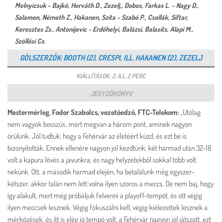
Melnyicsuk - Bajkó, Horváth D., Zezelj,, Dobos, Farkas L. - Nagy D.,
Salamon, Németh Z., Hakanen, Szita - Szabó P., Csollák, Siftar,
Keresztes Zs., Antonijevic - Erdőhelyi, Balázsi, Balasits, Alapi M.,
Szöllősi Cs.
GÓLSZERZŐK: BOOTH (2), CRESPI, ILL. HAKANEN (2), ZEZELJ
KIÁLLÍTÁSOK: 2, ILL. 2 PERC
JEGYZŐKÖNYV
Mestermérleg, Fodor Szabolcs, vezetőedző, FTC-Telekom:
„Utólag
nem vagyok bosszús, mert megvan a három pont, aminek nagyon
örülünk. Jól tudtuk, hogy a Fehérvár az életéért küzd, és ezt be is
bizonyították. Ennek ellenére nagyon jól kezdtünk, két harmad után 32-18
volt a kapura lövés a javunkra, és nagy helyzetekből sokkal több volt
nekünk. Ott, a második harmad elején, ha betalálunk még egyszer-
kétszer, akkor talán nem lett volna ilyen szoros a meccs. De nem baj, hogy
így alakult, mert még próbáljuk felvenni a playoff-tempót, és ott végig
ilyen meccsek lesznek. Végig fókuszálni kell, végig kiélezettek lesznek a
mérkőzések, és itt is elég jó tempó volt, a Fehérvár nagyon jól játszott, ezt