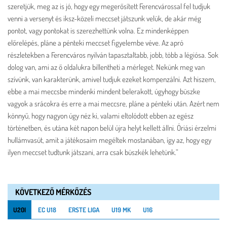
szeretjük, meg az is jó, hogy egy megerősített Ferencvárossal fel tudjuk
venni a versenyt és iksz-közeli meccset játszunk velük, de akár még
pontot, vagy pontokat is szerezhettünk volna. Ez mindenképpen
előrelépés, pláne a pénteki meccset figyelembe véve. Az apró
részletekben a Ferencváros nyilván tapasztaltabb, jobb, több a légiósa. Sok
dolog van, ami az ő oldalukra billentheti a mérleget. Nekünk meg van
szívünk, van karakterünk, amivel tudjuk ezeket kompenzálni. Azt hiszem,
ebbe a mai meccsbe mindenki mindent belerakott, úgyhogy büszke
vagyok a srácokra és erre a mai meccsre, pláne a pénteki után. Azért nem
könnyű, hogy nagyon úgy néz ki, valami eltolódott ebben az egész
történetben, és utána két napon belül újra helyt kellett állni. Óriási érzelmi
hullámvasút, amit a játékosaim megéltek mostanában, így az, hogy egy
ilyen meccset tudtunk játszani, arra csak büszkék lehetünk.”
KÖVETKEZŐ MÉRKŐZÉS
U20I
EC U18
ERSTE LIGA
U19 MK
U16