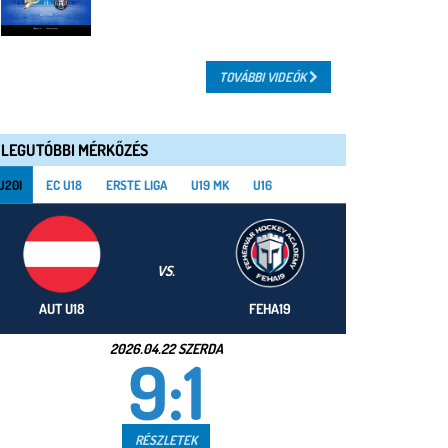
TOVÁBBI VIDEÓK
LEGUTÓBBI MÉRKŐZÉS
U20I
EC U18
ERSTE LIGA
U19 MK
U16
VS.
AUT U18
FEHA19
2026.04.22 SZERDA
9:1
RÉSZLETEK