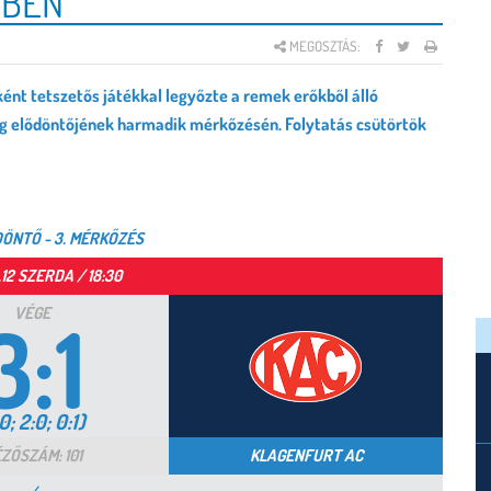
ŐBEN
MEGOSZTÁS:
ként tetszetős játékkal legyőzte a remek erőkből álló
ág elődöntőjének harmadik mérkőzésén. Folytatás csütörtök
DÖNTŐ - 3. MÉRKŐZÉS
12 SZERDA / 18:30
3:1
VÉGE
0; 2:0; 0:1)
ZŐSZÁM: 101
KLAGENFURT AC