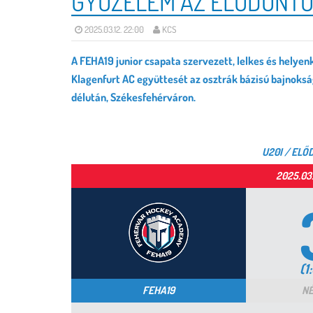
GYŐZELEM AZ ELŐDÖNT
2025.03.12. 22:00
KCS
A FEHA19 junior csapata szervezett, lelkes és helyen
Klagenfurt AC együttesét az osztrák bázisú bajnoks
délután, Székesfehérváron.
U20I / ELŐ
2025.03.
(1:
FEHA19
NÉ