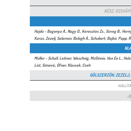
KÉSZ, OZSVÁTH
Hajdu - Bagonya Á., Nagy D., Keresztes Zs., Süveg B., Horny
Karas, Zezelj, Salamon, Balogh Á., Schubert, Bajkó, Papp, 
KL
Müller - Schall, Leitner, Waschnig, McGinnis, Van Ee L., Holz
List, Simovic, Öfner, Klassek, Cseh
GÓLSZERZŐK: ZEZELJ, 
KIÁLLÍTÁ
J