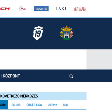
I KÖZPONT
KÖVETKEZŐ MÉRKŐZÉS
U20I
EC U18
ERSTE LIGA
U19 MK
U16