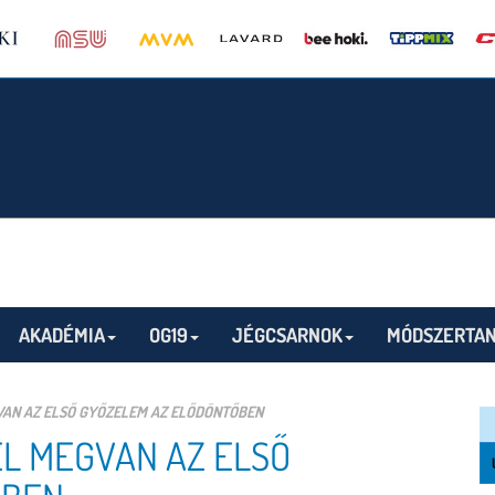
AKADÉMIA
OG19
JÉGCSARNOK
MÓDSZERTAN
AN AZ ELSŐ GYŐZELEM AZ ELŐDÖNTŐBEN
L MEGVAN AZ ELSŐ