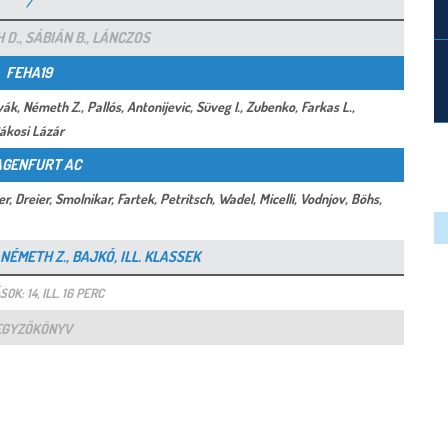
/
 D., SÁBIÁN B., LÁNCZOS
FEHA19
ák, Németh Z., Pallós, Antonijevic, Süveg I., Zubenko, Farkas L.,
Rákosi Lázár
AGENFURT AC
er, Dreier, Smolnikar, Fartek, Petritsch, Wadel, Micelli, Vodnjov, Böhs,
NÉMETH Z., BAJKÓ, ILL. KLASSEK
SOK: 14, ILL. 16 PERC
EGYZŐKÖNYV