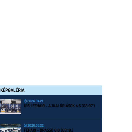
KÉPGALÉRIA
2026.04.21.
U16 | FEHA19 - AJKAI ÓRIÁSOK 4:5 (03.07.)
2026.03.22.
FEHA19 - BRASSÓ 0:6 (03.16.)