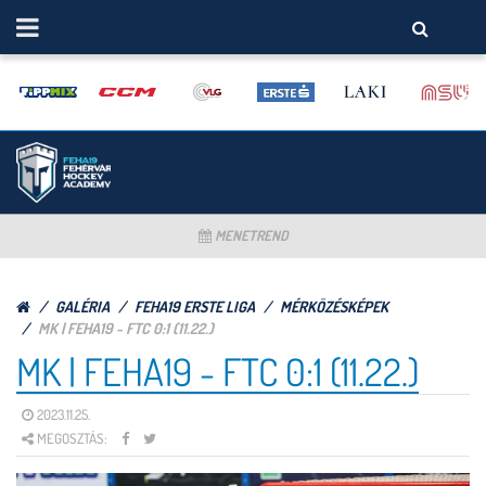
MENETREND
GALÉRIA
FEHA19 ERSTE LIGA
MÉRKÖZÉSKÉPEK
MK | FEHA19 - FTC 0:1 (11.22.)
MK | FEHA19 - FTC 0:1 (11.22.)
2023.11.25.
MEGOSZTÁS: