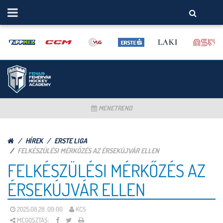
MENETREND
HÍREK
ERSTE LIGA
FELKÉSZÜLÉSI MÉRKŐZÉS AZ ÉRSEKÚJVÁR ELLEN
FELKÉSZÜLÉSI MÉRKŐZÉS AZ
ÉRSEKÚJVÁR ELLEN
2025.08.28. 09:00
KCS
MEGOSZTÁS: