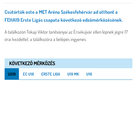
Csütörtök este a MET Aréna Székesfehérvár ad otthont a
FEHA19 Erste Ligás csapata következő edzőmérkőzésének.
A találkozón Tokaji Viktor tanítványai az Érsekújvár ellen lépnek jégre 17
órai kezdettel, a találkozóra a belépés ingyenes.
KÖVETKEZŐ MÉRKŐZÉS
U20I
EC U18
ERSTE LIGA
U19 MK
U16