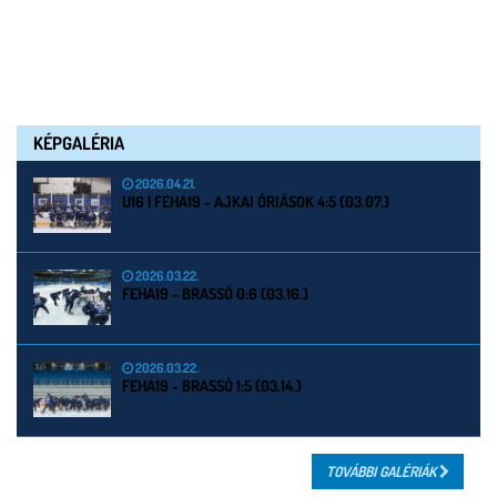
KÉPGALÉRIA
2026.04.21.
U16 | FEHA19 - AJKAI ÓRIÁSOK 4:5 (03.07.)
2026.03.22.
FEHA19 - BRASSÓ 0:6 (03.16.)
2026.03.22.
FEHA19 - BRASSÓ 1:5 (03.14.)
TOVÁBBI GALÉRIÁK