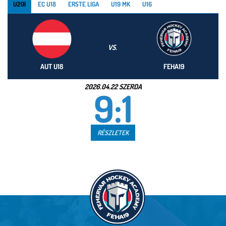
U20I
EC U18
ERSTE LIGA
U19 MK
U16
VS.
AUT U18
FEHA19
2026.04.22 SZERDA
9:1
RÉSZLETEK