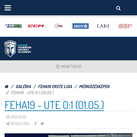
MENETREND
GALÉRIA
FEHA19 ERSTE LIGA
MÉRKÖZÉSKÉPEK
FEHA19 - UTE 0:1 (01.05.)
FEHA19 - UTE 0:1 (01.05.)
2024.01.20.
MEGOSZTÁS: