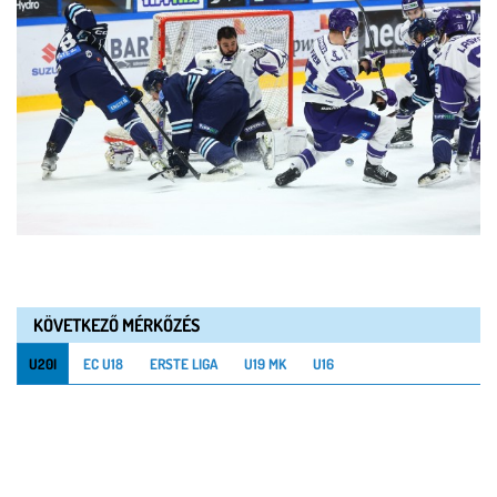
KÖVETKEZŐ MÉRKŐZÉS
U20I
EC U18
ERSTE LIGA
U19 MK
U16