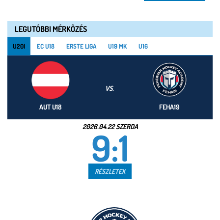
LEGUTÓBBI MÉRKŐZÉS
U20I
EC U18
ERSTE LIGA
U19 MK
U16
VS.
AUT U18
FEHA19
2026.04.22 SZERDA
9:1
RÉSZLETEK