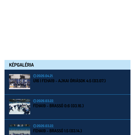
KÉPGALÉRIA
2026.04.21.
U16 | FEHA19 - AJKAI ÓRIÁSOK 4:5 (03.07.)
2026.03.22.
FEHA19 - BRASSÓ 0:6 (03.16.)
2026.03.22.
FEHA19 - BRASSÓ 1:5 (03.14.)