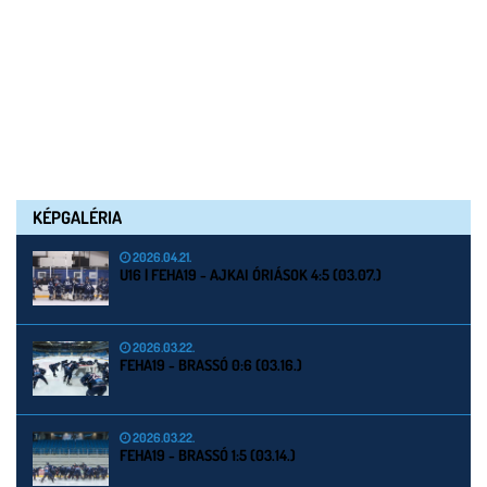
KÉPGALÉRIA
2026.04.21.
U16 | FEHA19 - AJKAI ÓRIÁSOK 4:5 (03.07.)
2026.03.22.
FEHA19 - BRASSÓ 0:6 (03.16.)
2026.03.22.
FEHA19 - BRASSÓ 1:5 (03.14.)