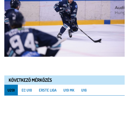
KÖVETKEZŐ MÉRKŐZÉS
U20I
EC U18
ERSTE LIGA
U19 MK
U16