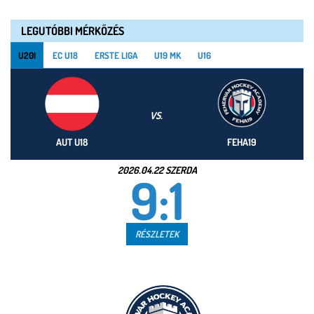
LEGUTÓBBI MÉRKŐZÉS
U20I
EC U18
ERSTE LIGA
U19 MK
U16
VS.
AUT U18
FEHA19
2026.04.22 SZERDA
9:1
RÉSZLETEK