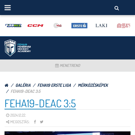
MENETREND
GALÉRIA
FEHA19 ERSTE LIGA
MÉRKÖZÉSKÉPEK
FEHA19-DEAC 3:5
FEHA19-DEAC 3:5
2024.12.22.
MEGOSZTÁS: