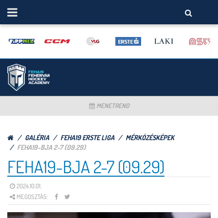
MENETREND
GALÉRIA
FEHA19 ERSTE LIGA
MÉRKÖZÉSKÉPEK
FEHA19-BJA 2-7 (09.29)
FEHA19-BJA 2-7 (09.29)
2024.10.01.
MEGOSZTÁS: