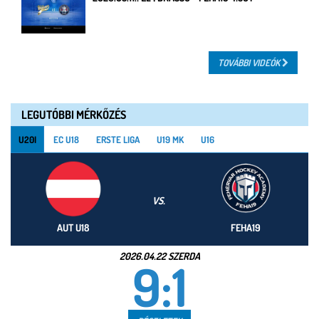
TOVÁBBI VIDEÓK
LEGUTÓBBI MÉRKŐZÉS
U20I
EC U18
ERSTE LIGA
U19 MK
U16
VS.
AUT U18
FEHA19
2026.04.22 SZERDA
9:1