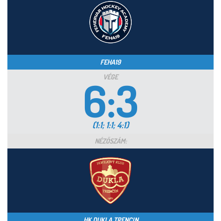
FEHA19
VÉGE
6:3
(1:1; 1:1; 4:1)
NÉZŐSZÁM:
HK DUKLA TRENCIN