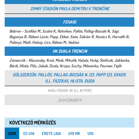
ZIMNÝ ŠTADIÓN PAVLA DEMITRU V TRENČÍNE
FEHA19
Bobrov - Szöllősi M., Szabó K., Ratnikov, Pallós, Pallag-Bozsák N., Sági,
Bagonya B., Rákosi Lázár, Papp, Ekker, Soós, Sábián R., Kovács K., Horváth B.,
Polányi, Mádi, Halasy, Lics, Rákosi M., Vadász
HK DUKLA TRENCIN
Zámecník - Klacansky, Krist, Misik, Mihalik, Hatala, Hulej, Stefícek, Jablonka,
Bórik, Hlista, Pilis, Jakab, Duda, Krúpa, Suchy, Mitosinka, Paumer, Fajth
GÓLSZERZŐK: PALLÓS, PALLAG-BOZSÁK N. (2), PAPP (2), EKKER,
ILL. FAZEKAS, HLISTA, DUDA
KIÁLLÍTÁSOK: 10, ILL. 16 PERC
JEGYZŐKÖNYV
KÖVETKEZŐ MÉRKŐZÉS
U20I
EC U18
ERSTE LIGA
U19 MK
U16