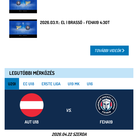
2026.03.11.: EL | BRASSÓ - FEHA19 4:3OT
TOVÁBBI VIDEÓK
LEGUTÓBBI MÉRKŐZÉS
U20I
EC U18
ERSTE LIGA
U19 MK
U16
VS.
AUT U18
FEHA19
2026.04.22 SZERDA