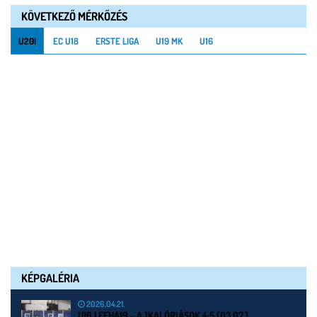
KÖVETKEZŐ MÉRKŐZÉS
U20I
EC U18
ERSTE LIGA
U19 MK
U16
KÉPGALÉRIA
2026.04.21.
U16 | FEHA19 - AJKAI ÓRIÁSOK 4:5 (03.07.)