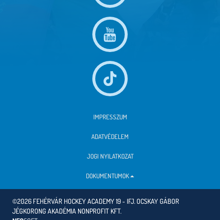
IMPRESSZUM
ADATVÉDELEM
JOGI NYILATKOZAT
DOKUMENTUMOK
©2026 FEHÉRVÁR HOCKEY ACADEMY 19 - IFJ. OCSKAY GÁBOR
JÉGKORONG AKADÉMIA NONPROFIT KFT.