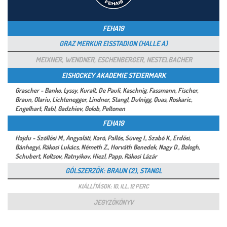
FEHA19
GRAZ MERKUR EISSTADION (HALLE A)
MEIXNER, WENDNER, ESCHENBERGER, NESTELBACHER
EISHOCKEY AKADEMIE STEIERMARK
Grascher - Banko, Lyssy, Kuralt, De Pauli, Kaschnig, Fassmann, Fischer,
Braun, Olariu, Lichtenegger, Lindner, Stangl, Dulnigg, Quas, Roskaric,
Engelhart, Rabl, Gadzhiev, Golob, Peltonen
FEHA19
Hajdu - Szöllősi M., Angyaláti, Karó, Pallós, Süveg I., Szabó K., Erdősi,
Bánhegyi, Rákosi Lukács, Németh Z., Horváth Benedek, Nagy D., Balogh,
Schubert, Koltsov, Ratnyikov, Hiezl, Papp, Rákosi Lázár
GÓLSZERZŐK: BRAUN (2), STANGL
KIÁLLÍTÁSOK: 10, ILL. 12 PERC
JEGYZŐKÖNYV