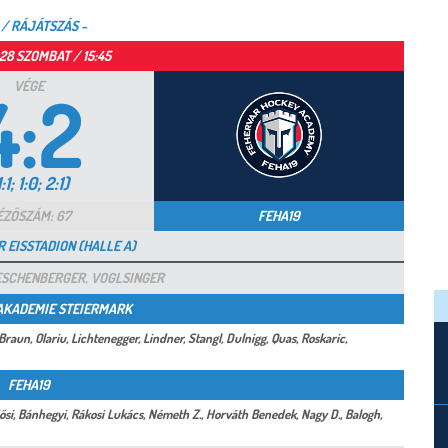
 / RÁJÁTSZÁS -
28 SZOMBAT / 15:45
VÉGE
4:2
1:1; 1:0; 2:1)
ÉZŐSZÁM: 67
FEHA19
 EISSTADION (HALLE A)
ESCHENBERGER, VOGLSINGER
AKADEMIE STEIERMARK
raun, Olariu, Lichtenegger, Lindner, Stangl, Dulnigg, Quas, Roskaric,
FEHA19
Erdősi, Bánhegyi, Rákosi Lukács, Németh Z., Horváth Benedek, Nagy D., Balogh,