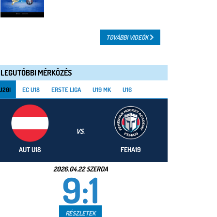
TOVÁBBI VIDEÓK
LEGUTÓBBI MÉRKŐZÉS
U20I
EC U18
ERSTE LIGA
U19 MK
U16
VS.
AUT U18
FEHA19
2026.04.22 SZERDA
9:1
RÉSZLETEK