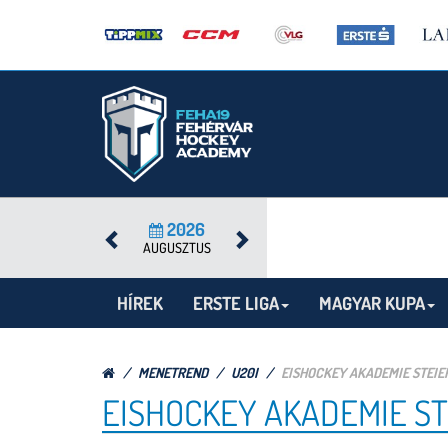
2026
AUGUSZTUS
HÍREK
ERSTE LIGA
MAGYAR KUPA
MENETREND
U20I
EISHOCKEY AKADEMIE STEIE
EISHOCKEY AKADEMIE ST