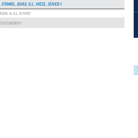
STANGL, QUAS, ILL. HIEZL, SÜVEG I.
SOK: 14, ILL. 12 PERC
EGYZŐKÖNYV