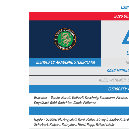
U20I
2026.02.
(
EISHOCKEY AKADEMIE STEIERMARK
N
GRAZ MERKUR
KLES, WENDNER, 
EISHOCKEY 
Grascher - Banko, Kuralt, DePauli, Kaschnig, Fassmann, Fischer, B
Engelhart, Rabl, Gadzhiev, Golob, Peltonen
Hajdu - Szöllősi M., Angyaláti, Karó, Pallós, Süveg I., Szabó K., 
Schubert, Koltsov, Ratnyikov, Hiezl, Papp, Rákosi Lázár