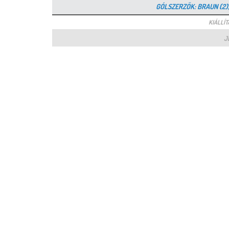
GÓLSZERZŐK: BRAUN (2), 
KIÁLLÍTÁ
J