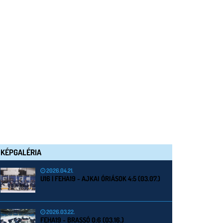
KÉPGALÉRIA
2026.04.21.
U16 | FEHA19 - AJKAI ÓRIÁSOK 4:5 (03.07.)
2026.03.22.
FEHA19 - BRASSÓ 0:6 (03.16.)