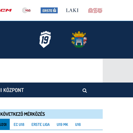
I KÖZPONT
KÖVETKEZŐ MÉRKŐZÉS
U20I
EC U18
ERSTE LIGA
U19 MK
U16