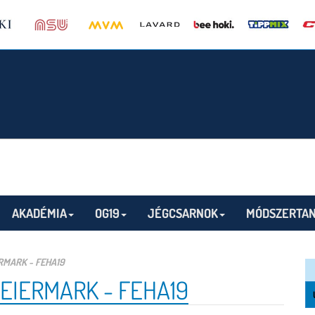
AKADÉMIA
OG19
JÉGCSARNOK
MÓDSZERTAN
RMARK - FEHA19
EIERMARK - FEHA19