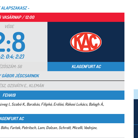
/ ALAPSZAKASZ -
16 VASÁRNAP / 12:00
VÉGE
2:8
:2; 0:4; 2:2)
ÉZŐSZÁM: 56
KLAGENFURT AC
AY GÁBOR JÉGCSARNOK
ÉSZ, OZSVÁTH E., KLEMÁN
FEHA19
Süveg I., Szabó K., Barabás, Filipkó, Erdősi, Rákosi Lukács, Balogh Á.,
AGENFURT AC
 Böhs, Fartek, Petritsch, Lam, Dolzan, Schrott, Micelli, Vodnjov,