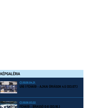
KÉPGALÉRIA
2026.04.21.
U16 | FEHA19 - AJKAI ÓRIÁSOK 4:5 (03.07.)
2026.03.22.
FEHA19 - BRASSÓ 0:6 (03.16.)