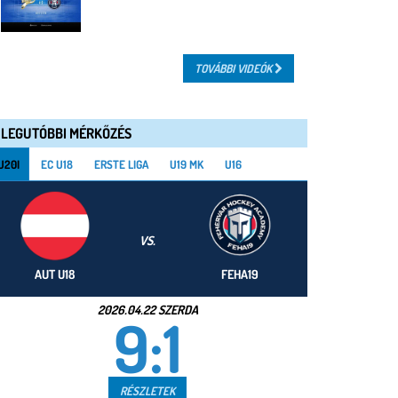
TOVÁBBI VIDEÓK
LEGUTÓBBI MÉRKŐZÉS
U20I
EC U18
ERSTE LIGA
U19 MK
U16
VS.
AUT U18
FEHA19
2026.04.22 SZERDA
9:1
RÉSZLETEK