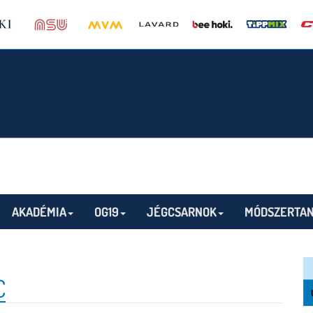
AKADÉMIA
OG19
JÉGCSARNOK
MÓDSZERTAN
C