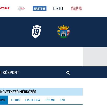
I KÖZPONT
KÖVETKEZŐ MÉRKŐZÉS
U20I
EC U18
ERSTE LIGA
U19 MK
U16