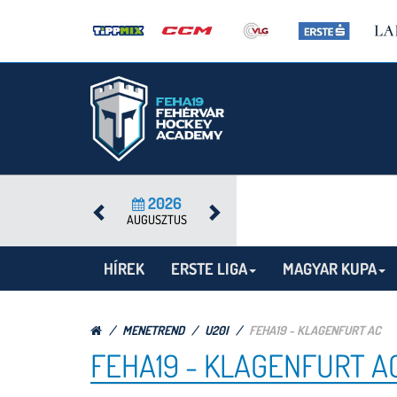
2026
AUGUSZTUS
HÍREK
ERSTE LIGA
MAGYAR KUPA
MENETREND
U20I
FEHA19 - KLAGENFURT AC
FEHA19 - KLAGENFURT A