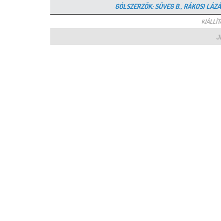
GÓLSZERZŐK: SÜVEG B., RÁKOSI LÁZÁR,
KIÁLLÍTÁ
J