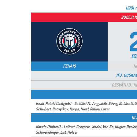
U20I 
2025.11.
(0
FEHA19
N
IFJ. OCSK
OZSVÁTH D., K
Iszak-Pataki (Leitgieb) - Szöllősi M., Angyaláti, Süveg B., László, 
Schubert, Ratnyikov, Korpa, Hiezl, Rákosi Lázár
KL
Kavcic (Haberl) - Leitner, Gregoric, Wadel, Van Ee, Kügler, Dreier,
Schwendinger, List, Holzer