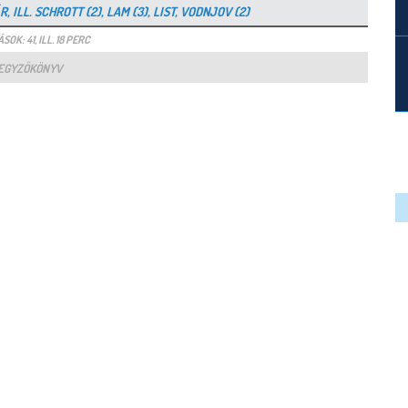
 ILL. SCHROTT (2), LAM (3), LIST, VODNJOV (2)
SOK: 41, ILL. 18 PERC
EGYZŐKÖNYV