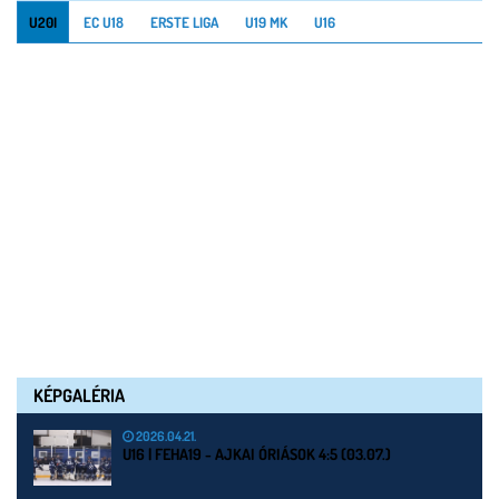
U20I
EC U18
ERSTE LIGA
U19 MK
U16
KÉPGALÉRIA
2026.04.21.
U16 | FEHA19 - AJKAI ÓRIÁSOK 4:5 (03.07.)