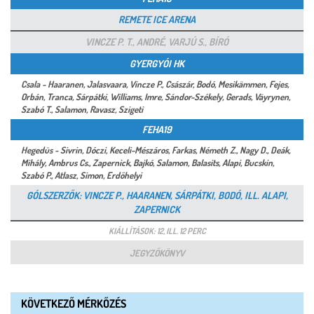
REMETE ICE ARENA
VINCZE P. T., ANDRÉ, VARJÚ S., BÍRÓ
GYERGYÓI HK
Csala - Haaranen, Jalasvaara, Vincze P., Császár, Bodó, Mesikämmen, Fejes,
Orbán, Tranca, Sárpátki, Williams, Imre, Sándor-Székely, Gerads, Väyrynen,
Szabó T., Salamon, Ravasz, Szigeti
FEHA19
Hegedüs - Sivrin, Dóczi, Keceli-Mészáros, Farkas, Németh Z., Nagy D., Deák,
Mihály, Ambrus Cs., Zapernick, Bajkó, Salamon, Balasits, Alapi, Bucskin,
Szabó P., Atlasz, Simon, Erdőhelyi
GÓLSZERZŐK: VINCZE P., HAARANEN, SÁRPÁTKI, BODÓ, ILL. ALAPI,
ZAPERNICK
KIÁLLÍTÁSOK: 12, ILL. 12 PERC
JEGYZŐKÖNYV
KÖVETKEZŐ MÉRKŐZÉS