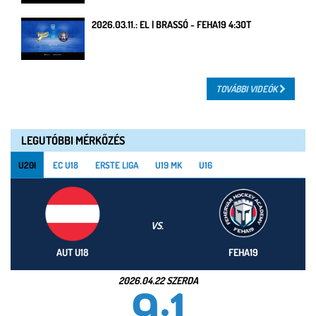
2026.03.11.: EL | BRASSÓ - FEHA19 4:3OT
TOVÁBBI VIDEÓK
LEGUTÓBBI MÉRKŐZÉS
U20I
EC U18
ERSTE LIGA
U19 MK
U16
VS.
AUT U18
FEHA19
2026.04.22 SZERDA
9:1