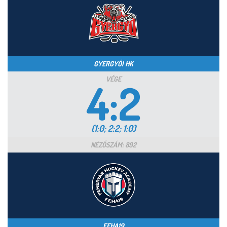
GYERGYÓI HK
VÉGE
4:2
(1:0; 2:2; 1:0)
NÉZŐSZÁM: 892
FEHA19