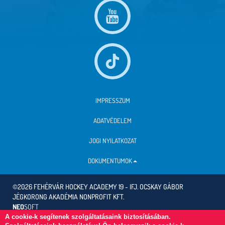
IMPRESSZUM
ADATVÉDELEM
JOGI NYILATKOZAT
DOKUMENTUMOK
©2026 FEHÉRVÁR HOCKEY ACADEMY 19 - IFJ. OCSKAY GÁBOR
JÉGKORONG AKADÉMIA NONPROFIT KFT.
NEO
SOFT
A cookie-k segítenek szolgáltatásaink biztosításában.