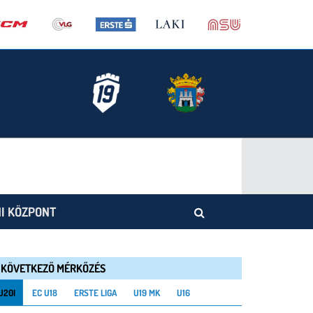
I KÖZPONT
KÖVETKEZŐ MÉRKŐZÉS
U20I
EC U18
ERSTE LIGA
U19 MK
U16