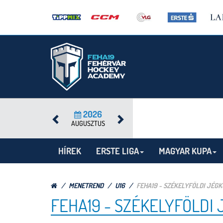
2026
AUGUSZTUS
HÍREK
ERSTE LIGA
MAGYAR KUPA
MENETREND
U16
FEHA19 - SZÉKELYFÖLDI JÉG
FEHA19 - SZÉKELYFÖLDI