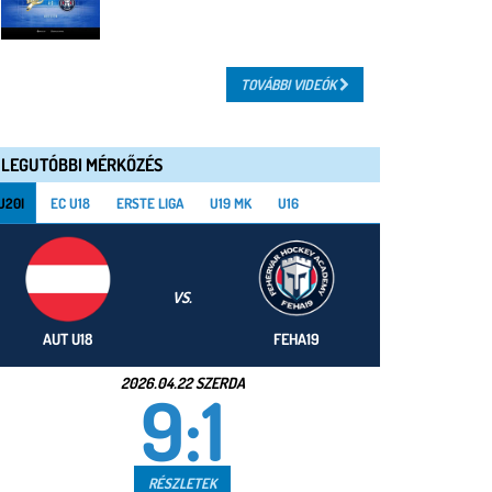
TOVÁBBI VIDEÓK
LEGUTÓBBI MÉRKŐZÉS
U20I
EC U18
ERSTE LIGA
U19 MK
U16
VS.
AUT U18
FEHA19
2026.04.22 SZERDA
9:1
RÉSZLETEK