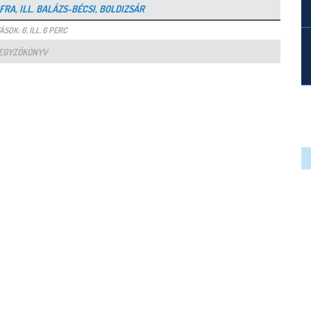
IFRA, ILL. BALÁZS-BÉCSI, BOLDIZSÁR
ÁSOK: 6, ILL. 6 PERC
EGYZŐKÖNYV