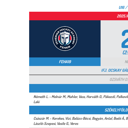
U16 /
2025.1
(2:
FEHA19
N
IFJ. OCSKAY GÁ
OZSVÁTH D.
Németh L. - Molnár M., Mahler, Vass, Horváth O., Pákozdi, Palkovits,
Laki
SZÉKELYFÖLD
Császár M. - Kerekes, Vizi, Balázs-Bécsi, Bogyán, Antal, Bodó Á., B
László-Szepesi, Vasile G., Veres