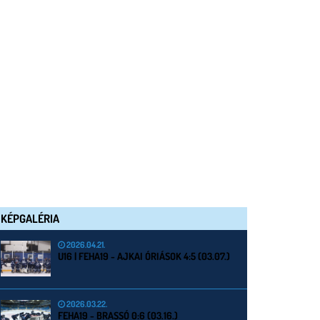
KÉPGALÉRIA
2026.04.21.
U16 | FEHA19 - AJKAI ÓRIÁSOK 4:5 (03.07.)
2026.03.22.
FEHA19 - BRASSÓ 0:6 (03.16.)