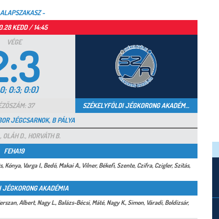
 ALAPSZAKASZ -
0.28 KEDD / 14:45
VÉGE
2:3
0; 0:3; 0:0)
ÉZŐSZÁM: 37
SZÉKELYFÖLDI JÉGKORONG AKADÉMIA
BOR JÉGCSARNOK, B PÁLYA
, OLÁH D., HORVÁTH B.
FEHA19
 Kónya, Varga I., Bedő, Makai A., Vilner, Békefi, Szente, Czifra, Czigler, Szitás,
I JÉGKORONG AKADÉMIA
erszan, Albert, Nagy L., Balázs-Bécsi, Máté, Nagy K., Simon, Váradi, Boldizsár,