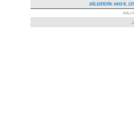
GÓLSZERZŐK: VASS B., CZ
KIÁLLÍT
J