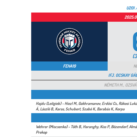
U20I 
2025.0
(3
FEHA19
N
IFJ. OCSKAY GÁ
NÉMETH M., OZSVÁT
Hajdu (Leitgieb) - Hiezl M., Gakhramanov, Erdősi Cs., Rákosi Lukács
Á., László B., Karas, Schubert, Szabó K., Barabás K., Korpa
Wehrer (Miscsenko) - Tóth B., Haranghy, Kiss P., Bózendorf, Almási
Prekop