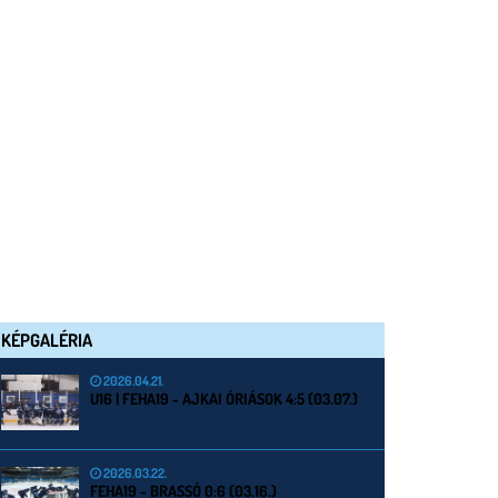
KÉPGALÉRIA
2026.04.21.
U16 | FEHA19 - AJKAI ÓRIÁSOK 4:5 (03.07.)
2026.03.22.
FEHA19 - BRASSÓ 0:6 (03.16.)