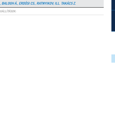
 BALOGH Á., ERDŐSI CS., RATNYIKOV, ILL. TAKÁCS Z.
KIÁLLÍTÁSOK: