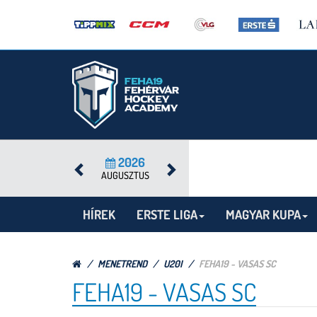
2026
AUGUSZTUS
HÍREK
ERSTE LIGA
MAGYAR KUPA
MENETREND
U20I
FEHA19 - VASAS SC
FEHA19 - VASAS SC