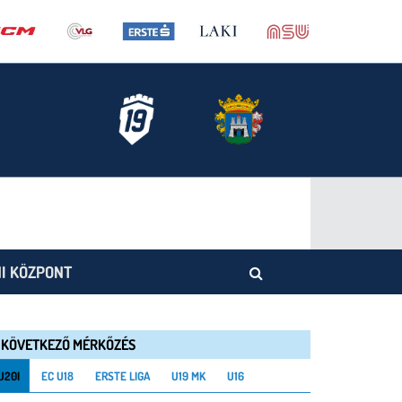
I KÖZPONT
KÖVETKEZŐ MÉRKŐZÉS
U20I
EC U18
ERSTE LIGA
U19 MK
U16