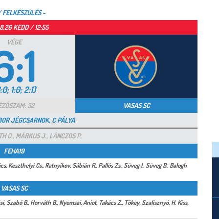
/ FELKÉSZÜLÉS -
8.26 KEDD / 12:55
VÉGE
6:1
:0; 1:0; 2:1)
ÉZŐSZÁM: 32
VASAS SC
BOR JÉGCSARNOK, C PÁLYA
H D., MÁRKUS J., LÁNCZOS P.
FEHA19
, Keszthelyi Cs., Ratnyikov, Sábián R., Pallós Zs., Süveg I., Süveg B., Balogh
VASAS SC
, Szabó B., Horváth B., Nyemsai, Aniot, Takács Z., Tőkey, Szalisznyó, H. Kiss,