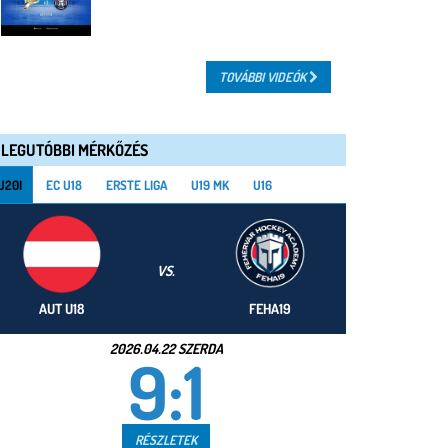
TOVÁBBI VIDEÓK
LEGUTÓBBI MÉRKŐZÉS
U20I
EC U18
ERSTE LIGA
U19 MK
U16
VS.
AUT U18
FEHA19
2026.04.22 SZERDA
9:1
RÉSZLETEK