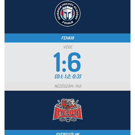
FEHA19
VÉGE
1:6
(0:1; 1:2; 0:3)
NÉZŐSZÁM: 749
GYERGYÓI HK