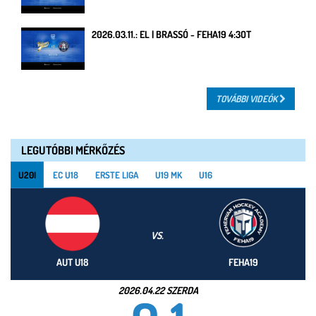
2026.03.11.: EL | BRASSÓ - FEHA19 4:3OT
TOVÁBBI VIDEÓK
LEGUTÓBBI MÉRKŐZÉS
U20I
EC U18
ERSTE LIGA
U19 MK
U16
VS.
AUT U18
FEHA19
2026.04.22 SZERDA