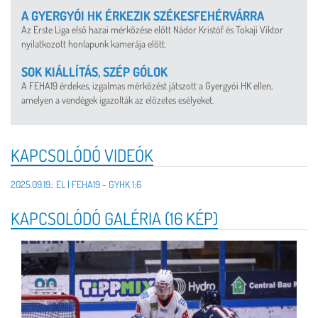
A GYERGYÓI HK ÉRKEZIK SZÉKESFEHÉRVÁRRA
Az Erste Liga első hazai mérkőzése előtt Nádor Kristóf és Tokaji Viktor
nyilatkozott honlapunk kamerája előtt.
SOK KIÁLLÍTÁS, SZÉP GÓLOK
A FEHA19 érdekes, izgalmas mérkőzést játszott a Gyergyói HK ellen,
amelyen a vendégek igazolták az előzetes esélyeket.
KAPCSOLÓDÓ VIDEÓK
2025.09.19.: EL | FEHA19 - GYHK 1:6
KAPCSOLÓDÓ GALÉRIA (16 KÉP)