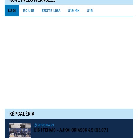
U20I
EC U18
ERSTE LIGA
U19 MK
U16
KÉPGALÉRIA
2026.04.21.
U16 | FEHA19 - AJKAI ÓRIÁSOK 4:5 (03.07.)