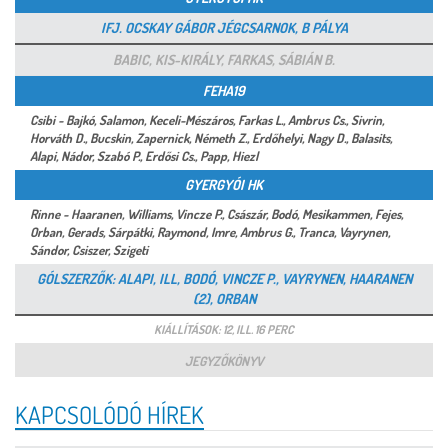
IFJ. OCSKAY GÁBOR JÉGCSARNOK, B PÁLYA
BABIC, KIS-KIRÁLY, FARKAS, SÁBIÁN B.
FEHA19
Csibi - Bajkó, Salamon, Keceli-Mészáros, Farkas L., Ambrus Cs., Sivrin,
Horváth D., Bucskin, Zapernick, Németh Z., Erdőhelyi, Nagy D., Balasits,
Alapi, Nádor, Szabó P., Erdősi Cs., Papp, Hiezl
GYERGYÓI HK
Rinne - Haaranen, Williams, Vincze P., Császár, Bodó, Mesikammen, Fejes,
Orban, Gerads, Sárpátki, Raymond, Imre, Ambrus G., Tranca, Vayrynen,
Sándor, Csiszer, Szigeti
GÓLSZERZŐK: ALAPI, ILL, BODÓ, VINCZE P., VAYRYNEN, HAARANEN
(2), ORBAN
KIÁLLÍTÁSOK: 12, ILL. 16 PERC
JEGYZŐKÖNYV
KAPCSOLÓDÓ HÍREK