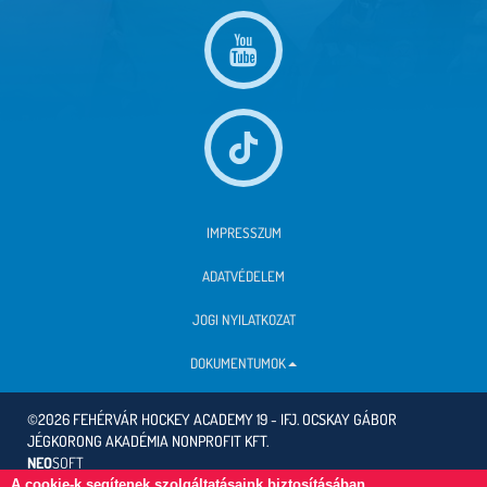
IMPRESSZUM
ADATVÉDELEM
JOGI NYILATKOZAT
DOKUMENTUMOK
©2026 FEHÉRVÁR HOCKEY ACADEMY 19 - IFJ. OCSKAY GÁBOR
JÉGKORONG AKADÉMIA NONPROFIT KFT.
NEO
SOFT
A cookie-k segítenek szolgáltatásaink biztosításában.