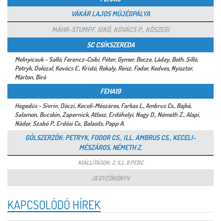
VÁKÁR LAJOS MŰJÉGPÁLYA
MÁHR-STUMPF, SIKÓ, KOVÁCS P., KŐSZEGI
SC CSÍKSZEREDA
Melnyicsuk - Salló, Ferencz-Csibi, Péter, Gymer, Becze, Láday, Both, Silló,
Petryk, Dolezal, Kovács E., Kristó, Rokaly, Reisz, Fodor, Kedves, Nyisztor,
Márton, Bíró
FEHA19
Hegedüs - Sivrin, Dóczi, Keceli-Mészáros, Farkas L., Ambrus Cs., Bajkó,
Salamon, Bucskin, Zapernick, Atlasz, Erdőhelyi, Nagy D., Németh Z., Alapi,
Nádor, Szabó P., Erdősi Cs., Balasits, Papp A.
GÓLSZERZŐK: PETRYK, FODOR CS., ILL. AMBRUS CS., KECELI-
MÉSZÁROS, NÉMETH Z.
KIÁLLÍTÁSOK: 2, ILL. 8 PERC
JEGYZŐKÖNYV
KAPCSOLÓDÓ HÍREK