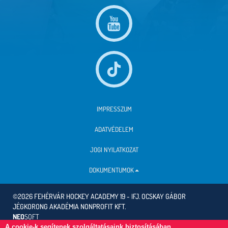
IMPRESSZUM
ADATVÉDELEM
JOGI NYILATKOZAT
DOKUMENTUMOK
©2026 FEHÉRVÁR HOCKEY ACADEMY 19 - IFJ. OCSKAY GÁBOR
JÉGKORONG AKADÉMIA NONPROFIT KFT.
NEO
SOFT
A cookie-k segítenek szolgáltatásaink biztosításában.