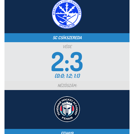
SC CSÍKSZEREDA
VÉGE
2:3
(0:0; 1:2; 1:1)
NÉZŐSZÁM:
FEHA19