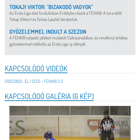
TOKAJI VIKTOR: "BIZAKODÓ VAGYOK"
Az Erste Liga első fordulóiban Erdélybe utazik a FEHA19. A túra előtt
Tokaji Viktort és Farkas Lászlót kérdeztük.
GYŐZELEMMEL INDULT A SZEZON
A FEHA19 odaadó játékot mutatott Csíkszeredában, és rendkívül értékes
győzelemmel indította az Erste Liga új idényét.
KAPCSOLÓDÓ VIDEÓK
2025.09.12.: EL | SCCS - FEHA19 2:3
KAPCSOLÓDÓ GALÉRIA (6 KÉP)