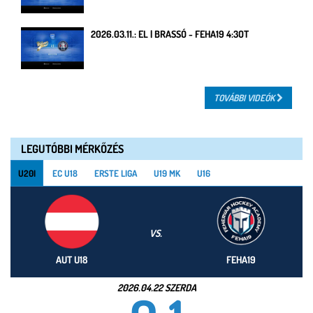
2026.03.11.: EL | BRASSÓ - FEHA19 4:3OT
TOVÁBBI VIDEÓK
LEGUTÓBBI MÉRKŐZÉS
U20I
EC U18
ERSTE LIGA
U19 MK
U16
VS.
AUT U18
FEHA19
2026.04.22 SZERDA