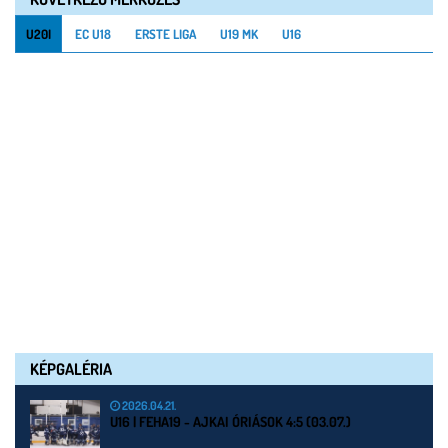
U20I
EC U18
ERSTE LIGA
U19 MK
U16
KÉPGALÉRIA
2026.04.21.
U16 | FEHA19 - AJKAI ÓRIÁSOK 4:5 (03.07.)