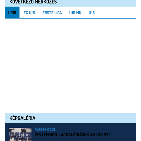
KÖVETKEZŐ MÉRKŐZÉS
U20I
EC U18
ERSTE LIGA
U19 MK
U16
KÉPGALÉRIA
2026.04.21.
U16 | FEHA19 - AJKAI ÓRIÁSOK 4:5 (03.07.)