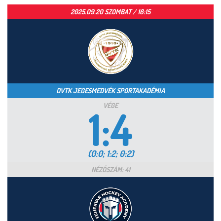
2025.09.20 SZOMBAT / 16:15
DVTK JEGESMEDVÉK SPORTAKADÉMIA
VÉGE
1:4
(0:0; 1:2; 0:2)
NÉZŐSZÁM: 41