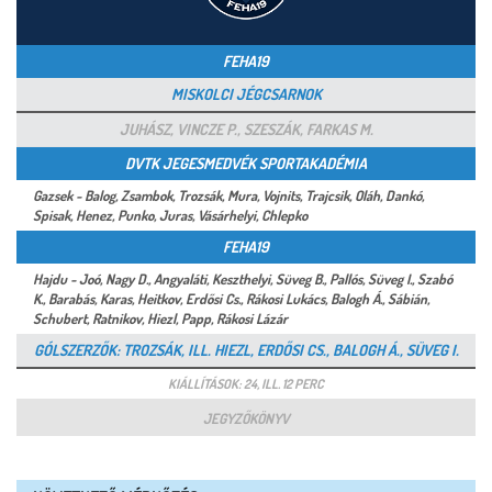
FEHA19
MISKOLCI JÉGCSARNOK
JUHÁSZ, VINCZE P., SZESZÁK, FARKAS M.
DVTK JEGESMEDVÉK SPORTAKADÉMIA
Gazsek - Balog, Zsambok, Trozsák, Mura, Vojnits, Trajcsik, Oláh, Dankó,
Spisak, Henez, Punko, Juras, Vásárhelyi, Chlepko
FEHA19
Hajdu - Joó, Nagy D., Angyaláti, Keszthelyi, Süveg B., Pallós, Süveg I., Szabó
K., Barabás, Karas, Heitkov, Erdősi Cs., Rákosi Lukács, Balogh Á., Sábián,
Schubert, Ratnikov, Hiezl, Papp, Rákosi Lázár
GÓLSZERZŐK: TROZSÁK, ILL. HIEZL, ERDŐSI CS., BALOGH Á., SÜVEG I.
KIÁLLÍTÁSOK: 24, ILL. 12 PERC
JEGYZŐKÖNYV