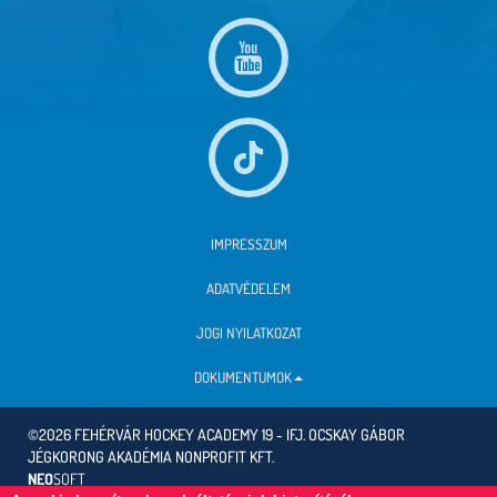
IMPRESSZUM
ADATVÉDELEM
JOGI NYILATKOZAT
DOKUMENTUMOK
©2026 FEHÉRVÁR HOCKEY ACADEMY 19 - IFJ. OCSKAY GÁBOR
JÉGKORONG AKADÉMIA NONPROFIT KFT.
NEO
SOFT