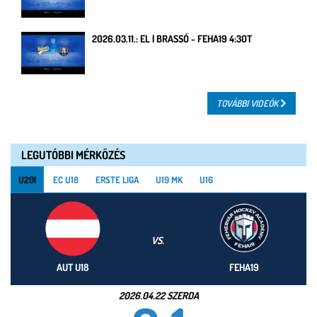
2026.03.11.: EL | BRASSÓ - FEHA19 4:3OT
TOVÁBBI VIDEÓK
LEGUTÓBBI MÉRKŐZÉS
U20I
EC U18
ERSTE LIGA
U19 MK
U16
VS.
AUT U18
FEHA19
2026.04.22 SZERDA