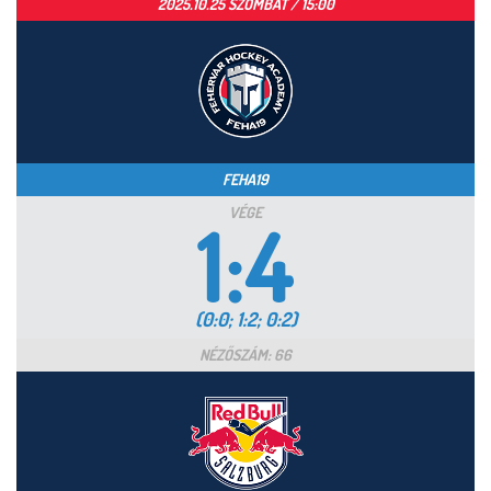
2025.10.25 SZOMBAT / 15:00
FEHA19
VÉGE
1:4
(0:0; 1:2; 0:2)
NÉZŐSZÁM: 66