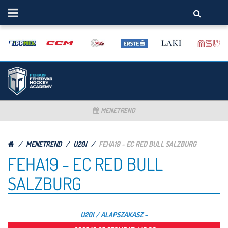
MENETREND
MENETREND
U20I
FEHA19 - EC RED BULL SALZBURG
FEHA19 - EC RED BULL
SALZBURG
U20I / ALAPSZAKASZ -