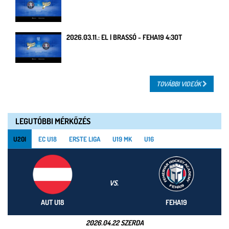
2026.03.11.: EL | BRASSÓ - FEHA19 4:3OT
TOVÁBBI VIDEÓK
LEGUTÓBBI MÉRKŐZÉS
U20I
EC U18
ERSTE LIGA
U19 MK
U16
VS.
AUT U18
FEHA19
2026.04.22 SZERDA