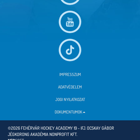
IMPRESSZUM
ADATVÉDELEM
JOGI NYILATKOZAT
DOKUMENTUMOK
©2026 FEHÉRVÁR HOCKEY ACADEMY 19 - IFJ. OCSKAY GÁBOR
JÉGKORONG AKADÉMIA NONPROFIT KFT.