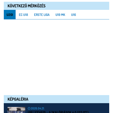
KÖVETKEZŐ MÉRKŐZÉS
U20I
EC U18
ERSTE LIGA
U19 MK
U16
KÉPGALÉRIA
2026.04.21.
U16 | FEHA19 - AJKAI ÓRIÁSOK 4:5 (03.07.)