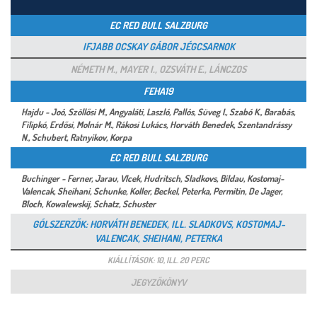
EC RED BULL SALZBURG
IFJABB OCSKAY GÁBOR JÉGCSARNOK
NÉMETH M., MAYER I., OZSVÁTH E., LÁNCZOS
FEHA19
Hajdu - Joó, Szöllősi M., Angyaláti, Laszló, Pallós, Süveg I., Szabó K., Barabás,
Filipkó, Erdősi, Molnár M., Rákosi Lukács, Horváth Benedek, Szentandrássy
N., Schubert, Ratnyikov, Korpa
EC RED BULL SALZBURG
Buchinger - Ferner, Jarau, Vlcek, Hudritsch, Sladkovs, Bildau, Kostomaj-
Valencak, Sheihani, Schunke, Koller, Beckel, Peterka, Permitin, De Jager,
Bloch, Kowalewskij, Schatz, Schuster
GÓLSZERZŐK: HORVÁTH BENEDEK, ILL. SLADKOVS, KOSTOMAJ-
VALENCAK, SHEIHANI, PETERKA
KIÁLLÍTÁSOK: 10, ILL. 20 PERC
JEGYZŐKÖNYV