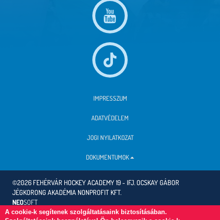
IMPRESSZUM
ADATVÉDELEM
JOGI NYILATKOZAT
DOKUMENTUMOK
©2026 FEHÉRVÁR HOCKEY ACADEMY 19 - IFJ. OCSKAY GÁBOR
JÉGKORONG AKADÉMIA NONPROFIT KFT.
NEO
SOFT
A cookie-k segítenek szolgáltatásaink biztosításában.