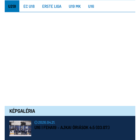
U20I
EC U18
ERSTE LIGA
U19 MK
U16
KÉPGALÉRIA
2026.04.21.
U16 | FEHA19 - AJKAI ÓRIÁSOK 4:5 (03.07.)