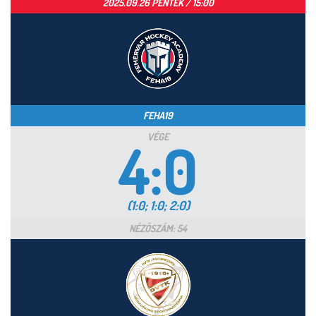
2025.09.26 PÉNTEK / 15:00
FEHA19
VÉGE
4:0
(1:0; 1:0; 2:0)
NÉZŐSZÁM: 54