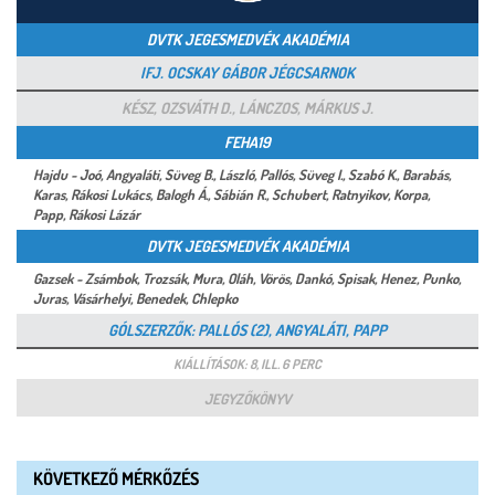
DVTK JEGESMEDVÉK AKADÉMIA
IFJ. OCSKAY GÁBOR JÉGCSARNOK
KÉSZ, OZSVÁTH D., LÁNCZOS, MÁRKUS J.
FEHA19
Hajdu - Joó, Angyaláti, Süveg B., László, Pallós, Süveg I., Szabó K., Barabás,
Karas, Rákosi Lukács, Balogh Á., Sábián R., Schubert, Ratnyikov, Korpa,
Papp, Rákosi Lázár
DVTK JEGESMEDVÉK AKADÉMIA
Gazsek - Zsámbok, Trozsák, Mura, Oláh, Vörös, Dankó, Spisak, Henez, Punko,
Juras, Vásárhelyi, Benedek, Chlepko
GÓLSZERZŐK: PALLÓS (2), ANGYALÁTI, PAPP
KIÁLLÍTÁSOK: 8, ILL. 6 PERC
JEGYZŐKÖNYV
KÖVETKEZŐ MÉRKŐZÉS