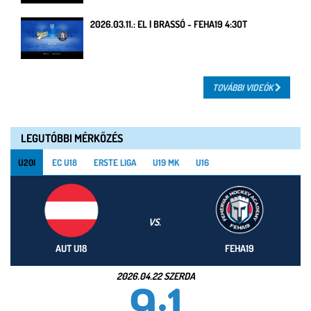
2026.03.11.: EL | BRASSÓ - FEHA19 4:3OT
TOVÁBBI VIDEÓK
LEGUTÓBBI MÉRKŐZÉS
U20I
EC U18
ERSTE LIGA
U19 MK
U16
VS.
AUT U18
FEHA19
2026.04.22 SZERDA
9:1