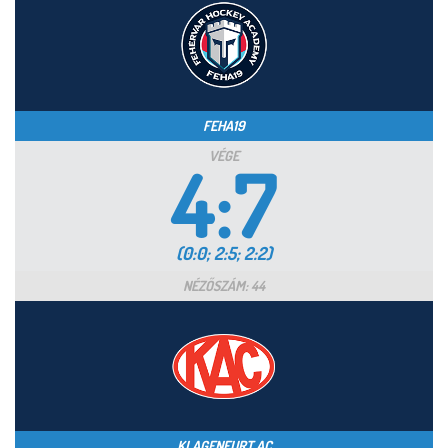
FEHA19
VÉGE
4:7
(0:0; 2:5; 2:2)
NÉZŐSZÁM: 44
KLAGENFURT AC