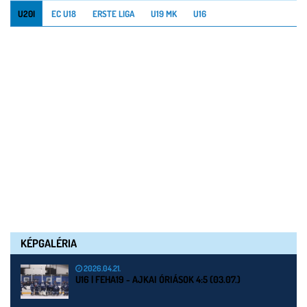
U20I
EC U18
ERSTE LIGA
U19 MK
U16
KÉPGALÉRIA
2026.04.21.
U16 | FEHA19 - AJKAI ÓRIÁSOK 4:5 (03.07.)