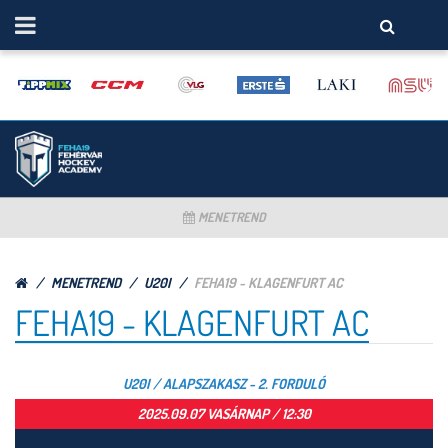
MENETREND
MENETREND
U20I
FEHA19 - KLAGENFURT AC
FEHA19 - KLAGENFURT AC
U20I / ALAPSZAKASZ - 2. FORDULÓ
2025.09.07 VASÁRNAP / 12:30