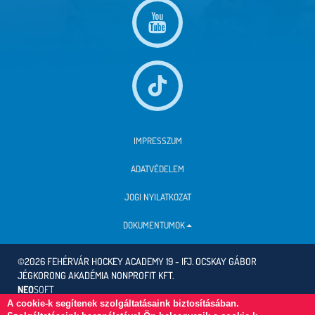
IMPRESSZUM
ADATVÉDELEM
JOGI NYILATKOZAT
DOKUMENTUMOK
©2026 FEHÉRVÁR HOCKEY ACADEMY 19 - IFJ. OCSKAY GÁBOR
JÉGKORONG AKADÉMIA NONPROFIT KFT.
NEO
SOFT
A cookie-k segítenek szolgáltatásaink biztosításában.