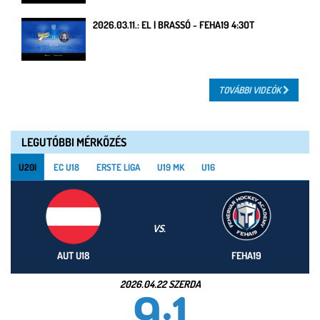
2026.03.11.: EL | BRASSÓ - FEHA19 4:3OT
TOVÁBBI VIDEÓK
LEGUTÓBBI MÉRKŐZÉS
U20I
EC U18
ERSTE LIGA
U19 MK
U16
VS.
AUT U18
FEHA19
2026.04.22 SZERDA
9:1