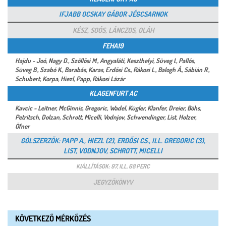
IFJABB OCSKAY GÁBOR JÉGCSARNOK
KÉSZ, SOÓS, LÁNCZOS, OLÁH
FEHA19
Hajdu - Joó, Nagy D., Szöllősi M., Angyaláti, Keszthelyi, Süveg I., Pallós,
Süveg B., Szabó K., Barabás, Karas, Erdősi Cs., Rákosi L., Balogh Á., Sábián R.,
Schubert, Korpa, Hiezl, Papp, Rákosi Lázár
KLAGENFURT AC
Kavcic - Leitner, McGinnis, Gregoric, Wadel, Kügler, Klanfer, Dreier, Böhs,
Petritsch, Dolzan, Schrott, Micelli, Vodnjov, Schwendinger, List, Holzer,
Öfner
GÓLSZERZŐK: PAPP A., HIEZL (2), ERDŐSI CS., ILL. GREGORIC (3),
LIST, VODNJOV, SCHROTT, MICELLI
KIÁLLÍTÁSOK: 97, ILL. 68 PERC
JEGYZŐKÖNYV
KÖVETKEZŐ MÉRKŐZÉS