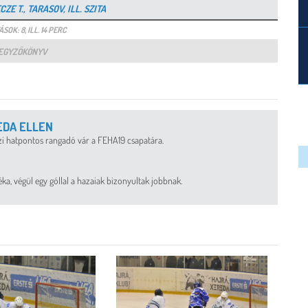
ZE T., TARASOV, ILL. SZITA
SOK: 8, ILL. 14 PERC
EGYZŐKÖNYV
EDA ELLEN
azi hatpontos rangadó vár a FEHA19 csapatára.
, végül egy góllal a hazaiak bizonyultak jobbnak.