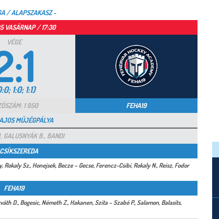
GA / ALAPSZAKASZ -
05 VASÁRNAP / 17:30
VÉGE
2:1
:0; 1:0; 1:1)
ŐSZÁM: 1 950
FEHA19
AJOS MŰJÉGPÁLYA
 GALUSNYÁK B., BANDI
 CSÍKSZEREDA
y, Rokaly Sz., Honejsek, Becze – Gecse, Ferencz-Csibi, Rokaly N., Reisz, Fodor
FEHA19
váth D., Bogesic, Németh Z., Hakanen, Szita – Szabó P., Salamon, Balasits,