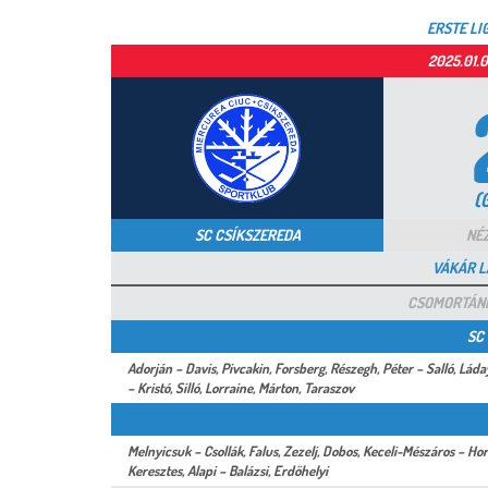
ERSTE LI
2025.01.
(0
SC CSÍKSZEREDA
NÉZ
VÁKÁR L
CSOMORTÁNI,
SC
Adorján – Davis, Pivcakin, Forsberg, Részegh, Péter – Salló, Láda
– Kristó, Silló, Lorraine, Márton, Taraszov
Melnyicsuk – Csollák, Falus, Zezelj, Dobos, Keceli-Mészáros – Hor
Keresztes, Alapi – Balázsi, Erdőhelyi