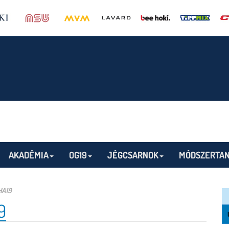
AKADÉMIA
OG19
JÉGCSARNOK
MÓDSZERTAN
HA19
9