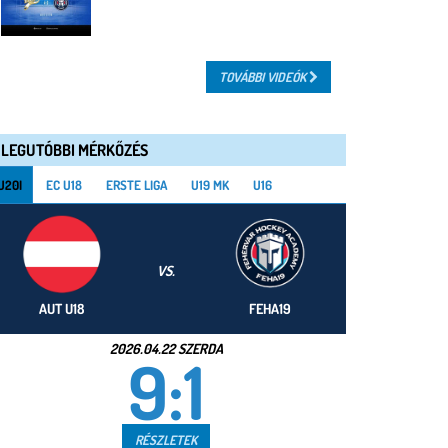
TOVÁBBI VIDEÓK
LEGUTÓBBI MÉRKŐZÉS
U20I
EC U18
ERSTE LIGA
U19 MK
U16
VS.
AUT U18
FEHA19
2026.04.22 SZERDA
9:1
RÉSZLETEK