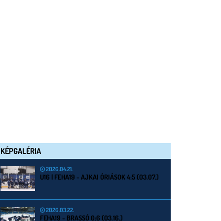
KÉPGALÉRIA
2026.04.21.
U16 | FEHA19 - AJKAI ÓRIÁSOK 4:5 (03.07.)
2026.03.22.
FEHA19 - BRASSÓ 0:6 (03.16.)