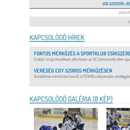
GÓLSZERZŐK: BEC
KIÁLLÍTÁ
J
KAPCSOLÓDÓ HÍREK
FONTOS MÉRKŐZÉS A SPORTKLUB CSÍKSZER
Erdélyi túrája következő állomásán az SC Csíkszereda ellen ig
VERESÉG EGY SZOROS MÉRKŐZÉSEN
Küzdelmes mérkőzést hozott a FEHA19 csíkszeredai vendégjátéka
KAPCSOLÓDÓ GALÉRIA (8 KÉP)