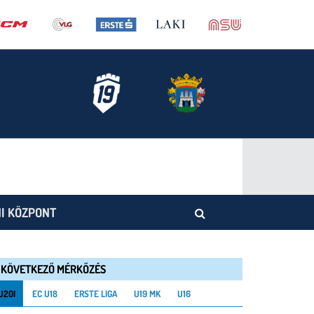
I KÖZPONT
KÖVETKEZŐ MÉRKŐZÉS
U20I
EC U18
ERSTE LIGA
U19 MK
U16