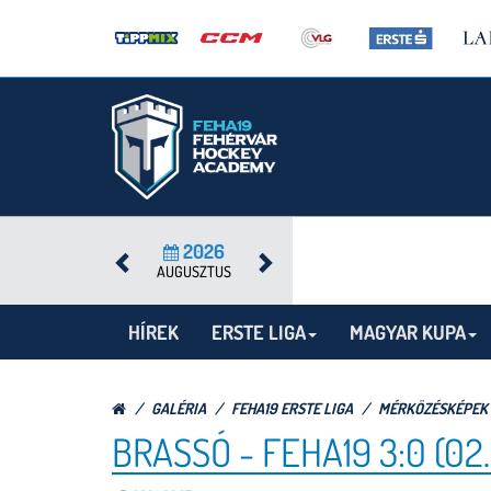
2026
AUGUSZTUS
HÍREK
ERSTE LIGA
MAGYAR KUPA
GALÉRIA
FEHA19 ERSTE LIGA
MÉRKÖZÉSKÉPEK
BRASSÓ - FEHA19 3:0 (02.