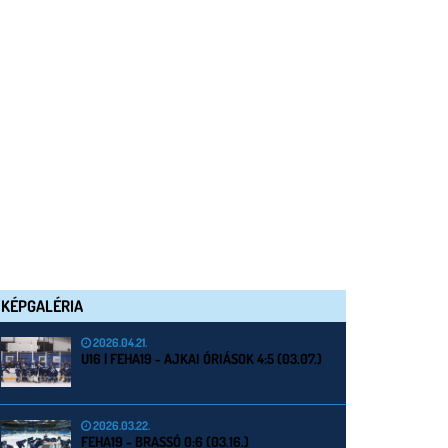
KÉPGALÉRIA
2026.04.21.
U16 | FEHA19 - AJKAI ÓRIÁSOK 4:5 (03.07.)
2026.03.22.
FEHA19 - BRASSÓ 0:6 (03.16.)