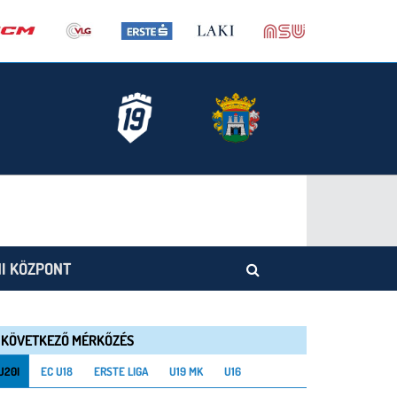
I KÖZPONT
KÖVETKEZŐ MÉRKŐZÉS
U20I
EC U18
ERSTE LIGA
U19 MK
U16