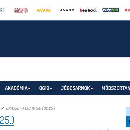
AKADÉMIA
OG19
JÉGCSARNOK
MÓDSZERTAN
BRASSÓ - FEHA19 3:0 (02.25.)
25.)