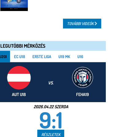
TOVÁBBI VIDEÓK
LEGUTÓBBI MÉRKŐZÉS
U20I
EC U18
ERSTE LIGA
U19 MK
U16
VS.
AUT U18
FEHA19
2026.04.22 SZERDA
9:1
RÉSZLETEK