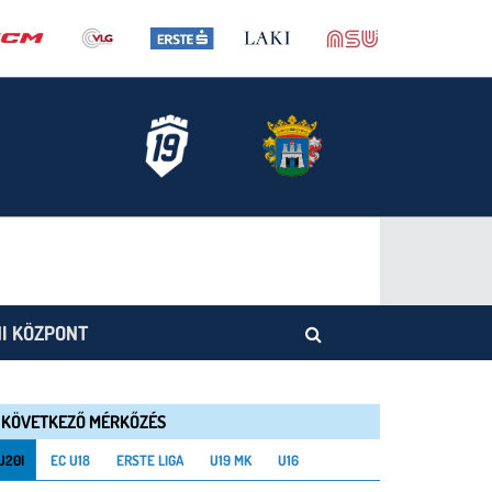
I KÖZPONT
KÖVETKEZŐ MÉRKŐZÉS
U20I
EC U18
ERSTE LIGA
U19 MK
U16