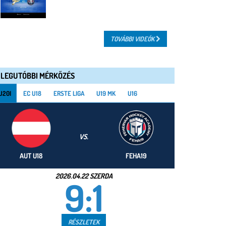
TOVÁBBI VIDEÓK
LEGUTÓBBI MÉRKŐZÉS
U20I
EC U18
ERSTE LIGA
U19 MK
U16
VS.
AUT U18
FEHA19
2026.04.22 SZERDA
9:1
RÉSZLETEK