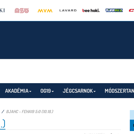
AKADÉMIA
OG19
JÉGCSARNOK
MÓDSZERTAN
BJAHC - FEHA19 5:0 (10.18.)
.)