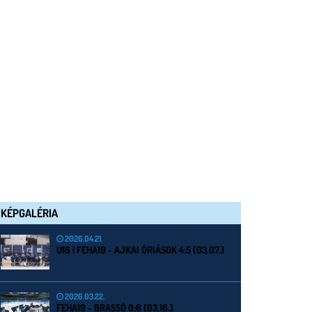
KÉPGALÉRIA
2026.04.21.
U16 | FEHA19 - AJKAI ÓRIÁSOK 4:5 (03.07.)
2026.03.22.
FEHA19 - BRASSÓ 0:6 (03.16.)