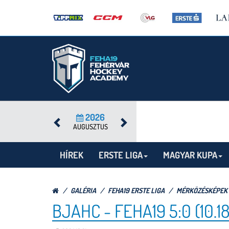
2026
AUGUSZTUS
HÍREK
ERSTE LIGA
MAGYAR KUPA
GALÉRIA
FEHA19 ERSTE LIGA
MÉRKÖZÉSKÉPEK
BJAHC - FEHA19 5:0 (10.18