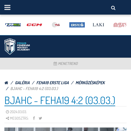
MENETREND
GALÉRIA
FEHA19 ERSTE LIGA
MÉRKÖZÉSKÉPEK
BJAHC - FEHA19 4:2 (03.03.)
BJAHC - FEHA19 4:2 (03.03.)
2024.03.03.
MEGOSZTÁS: