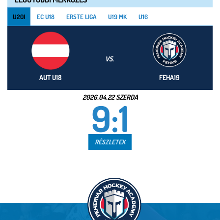
U20I
EC U18
ERSTE LIGA
U19 MK
U16
VS.
AUT U18
FEHA19
2026.04.22 SZERDA
9:1
RÉSZLETEK