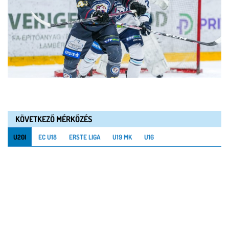
KÖVETKEZŐ MÉRKŐZÉS
U20I
EC U18
ERSTE LIGA
U19 MK
U16