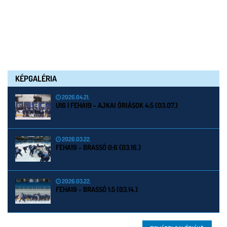
KÉPGALÉRIA
2026.04.21.
U16 | FEHA19 - AJKAI ÓRIÁSOK 4:5 (03.07.)
2026.03.22.
FEHA19 - BRASSÓ 0:6 (03.16.)
2026.03.22.
FEHA19 - BRASSÓ 1:5 (03.14.)