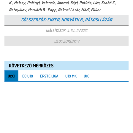
K., Halasy, Polányi, Valencic, Janzsó, Sági, Patkós, Lics, Szabó Z.,
Ratnyikov, Horváth B., Papp, Rákosi Lázár, Mádi, Ekker
GÓLSZERZŐK: EKKER, HORVÁTH B., RÁKOSI LÁZÁR
KIÁLLÍTÁSOK: 4, ILL. 2 PERC
JEGYZŐKÖNYV
KÖVETKEZŐ MÉRKŐZÉS
U20I
EC U18
ERSTE LIGA
U19 MK
U16