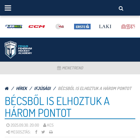
MENETREND
HÍREK
IFJÚSÁGI
BÉCSBŐL IS ELHOZTUK A HÁROM PONTOT
BÉCSBŐL IS ELHOZTUK A
HÁROM PONTOT
2025.09.30. 20:00
KCS
MEGOSZTÁS: