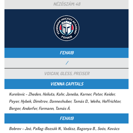
NÉZŐSZÁM: 48
FEHA19
/
VOICAN, GLESS, PREISER
VIENNA CAPITALS
Kurelovic - Zheden, Holiuta, Kahr, Janeba, Karner, Peter, Keider,
Peyer, Hybek, Dimitrov, Danneshuber, Tamás D., Weihs, Hoffrichter,
Berger, Andorfer, Formann, Tamás Á.
FEHA19
Bobrov - Joó, Pallag-Bozsák N., Vadász, Bagonya B., Soós, Kovács