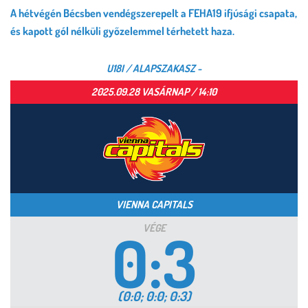
A hétvégén Bécsben vendégszerepelt a FEHA19 ifjúsági csapata,
és kapott gól nélküli győzelemmel térhetett haza.
U18I / ALAPSZAKASZ -
2025.09.28 VASÁRNAP / 14:10
VIENNA CAPITALS
0:3
VÉGE
(0:0; 0:0; 0:3)