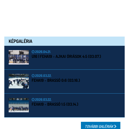
KÉPGALÉRIA
2026.04.21.
U16 | FEHA19 - AJKAI ÓRIÁSOK 4:5 (03.07.)
2026.03.22.
FEHA19 - BRASSÓ 0:6 (03.16.)
2026.03.22.
FEHA19 - BRASSÓ 1:5 (03.14.)
TOVÁBBI GALÉRIÁK