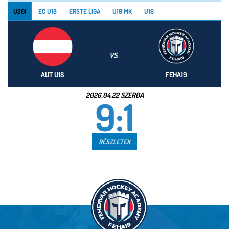
U20I
EC U18
ERSTE LIGA
U19 MK
U16
VS.
AUT U18
FEHA19
2026.04.22 SZERDA
9:1
RÉSZLETEK