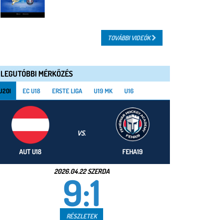
TOVÁBBI VIDEÓK
LEGUTÓBBI MÉRKŐZÉS
U20I
EC U18
ERSTE LIGA
U19 MK
U16
VS.
AUT U18
FEHA19
2026.04.22 SZERDA
9:1
RÉSZLETEK