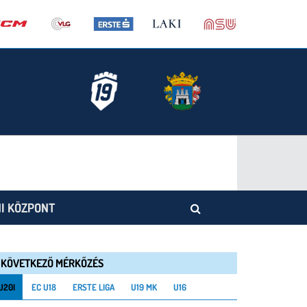
I KÖZPONT
KÖVETKEZŐ MÉRKŐZÉS
U20I
EC U18
ERSTE LIGA
U19 MK
U16