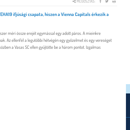
MEGOSZTÁS:
FEHA19 ifjúsági csapata, hiszen a Vienna Capitals érkezik a
szer méri össze erejét egymással egy adott páros. A mieinkre
ak. Az ellenfél a legutóbbi hétvégén egy győzelmet és egy vereséget
közben a Vasas SC ellen gyűjtötte be a három pontot. Izgalmas