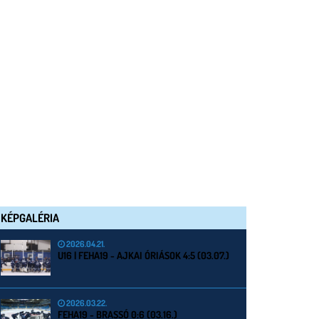
KÉPGALÉRIA
2026.04.21.
U16 | FEHA19 - AJKAI ÓRIÁSOK 4:5 (03.07.)
2026.03.22.
FEHA19 - BRASSÓ 0:6 (03.16.)