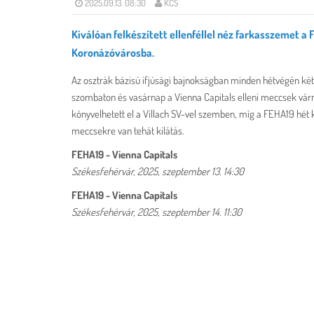
2025.09.13. 08:30
KCS
Kiválóan felkészített ellenféllel néz farkasszemet a 
Koronázóvárosba.
Az osztrák bázisú ifjúsági bajnokságban minden hétvégén két
szombaton és vasárnap a Vienna Capitals elleni meccsek várn
könyvelhetett el a Villach SV-vel szemben, míg a FEHA19 hét 
meccsekre van tehát kilátás.
FEHA19 - Vienna Capitals
Székesfehérvár, 2025, szeptember 13. 14:30
FEHA19 - Vienna Capitals
Székesfehérvár, 2025, szeptember 14. 11:30