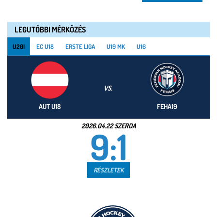
LEGUTÓBBI MÉRKŐZÉS
U20I
EC U18
ERSTE LIGA
U19 MK
U16
VS.
AUT U18
FEHA19
2026.04.22 SZERDA
9:1
RÉSZLETEK