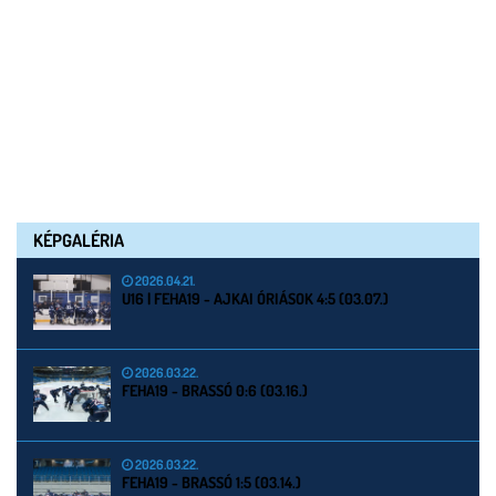
KÉPGALÉRIA
2026.04.21.
U16 | FEHA19 - AJKAI ÓRIÁSOK 4:5 (03.07.)
2026.03.22.
FEHA19 - BRASSÓ 0:6 (03.16.)
2026.03.22.
FEHA19 - BRASSÓ 1:5 (03.14.)