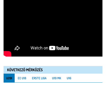
KÖVETKEZŐ MÉRKŐZÉS
U20I
EC U18
ERSTE LIGA
U19 MK
U16