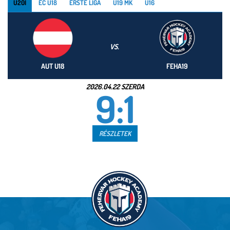
U20I
EC U18
ERSTE LIGA
U19 MK
U16
VS.
AUT U18
FEHA19
2026.04.22 SZERDA
9:1
RÉSZLETEK