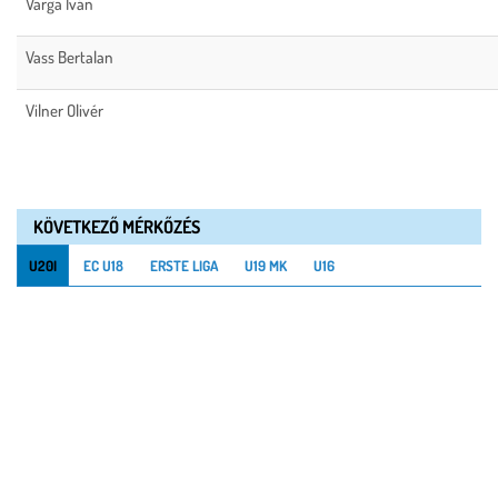
Varga Iván
Vass Bertalan
Vilner Olivér
KÖVETKEZŐ MÉRKŐZÉS
U20I
EC U18
ERSTE LIGA
U19 MK
U16