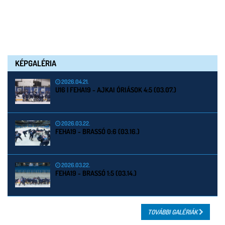
KÉPGALÉRIA
2026.04.21.
U16 | FEHA19 - AJKAI ÓRIÁSOK 4:5 (03.07.)
2026.03.22.
FEHA19 - BRASSÓ 0:6 (03.16.)
2026.03.22.
FEHA19 - BRASSÓ 1:5 (03.14.)
TOVÁBBI GALÉRIÁK