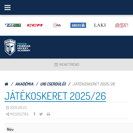
MENETREND
AKADÉMIA
U16 (SERDÜLŐ)
JÁTÉKOSKERET 2025/26
JÁTÉKOSKERET 2025/26
2025.09.23.
MEGOSZTÁS:
Név