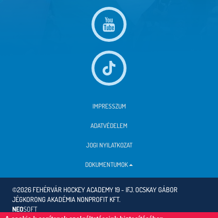
IMPRESSZUM
ADATVÉDELEM
JOGI NYILATKOZAT
DOKUMENTUMOK
©2026 FEHÉRVÁR HOCKEY ACADEMY 19 - IFJ. OCSKAY GÁBOR
JÉGKORONG AKADÉMIA NONPROFIT KFT.
NEO
SOFT