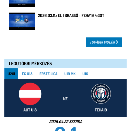
2026.03.11.: EL | BRASSÓ - FEHA19 4:3OT
TOVÁBBI VIDEÓK
LEGUTÓBBI MÉRKŐZÉS
U20I
EC U18
ERSTE LIGA
U19 MK
U16
VS.
AUT U18
FEHA19
2026.04.22 SZERDA