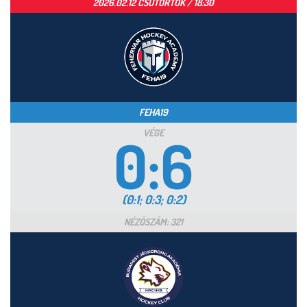
2026.02.12 CSÜTÖRTÖK / 18:30
FEHA19
VÉGE
0:6
(0:1; 0:3; 0:2)
NÉZŐSZÁM: 321