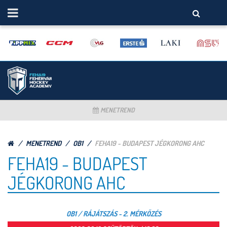
MENETREND
MENETREND
OB1
FEHA19 - BUDAPEST JÉGKORONG AHC
FEHA19 - BUDAPEST
JÉGKORONG AHC
OB1 / RÁJÁTSZÁS - 2. MÉRKŐZÉS