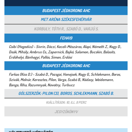
BUDAPEST JÉGKORONG AHC
MET ARÉNA SZÉKESFEHÉRVÁR
KORBULY, TÓTH R., SZABÓ D., VARJÚ S.
FEHA19
Csibi (Hegedüs) - Sivrin, Dóczi, Keceli-Mészáros, Alapi, Németh Z., Nagy D.,
Deák, Mihály, Ambrus Cs., Zapernick, Bajkó, Salamon, Bucskin, Balasits,
Erdőhelyi, Bánhegyi, Pallós, Simon, Erdősi
BUDAPEST JÉGKORONG AHC
Farkas (Kiss D.) - Szabó D., Pozsgai, Honejsek, Nagy G., Schlekmann, Boros,
Szivák, Molnár, Keresztes, Pilon, Varga, Szabó B., Nádasy, Weidemann,
Banga, Riha, Razumnyak, Novotny, Turbucz
GÓLSZERZŐK: PILON (3), BOROS, SCHLEKMANN, SZABÓ B.
KIÁLLÍTÁSOK: 10, ILL. 8 PERC
JEGYZŐKÖNYV