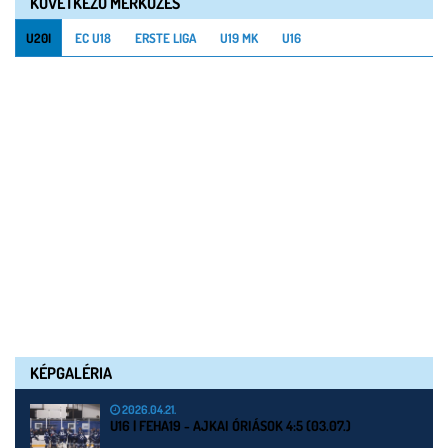
KÖVETKEZŐ MÉRKŐZÉS
U20I
EC U18
ERSTE LIGA
U19 MK
U16
KÉPGALÉRIA
2026.04.21.
U16 | FEHA19 - AJKAI ÓRIÁSOK 4:5 (03.07.)