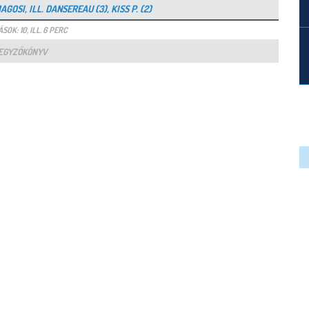
GOSI, ILL. DANSEREAU (3), KISS P. (2)
SOK: 10, ILL. 6 PERC
EGYZŐKÖNYV