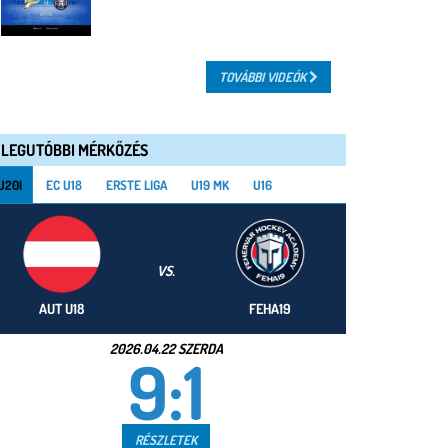
TOVÁBBI VIDEÓK
LEGUTÓBBI MÉRKŐZÉS
U20I
EC U18
ERSTE LIGA
U19 MK
U16
VS.
AUT U18
FEHA19
2026.04.22 SZERDA
9:1
RÉSZLETEK