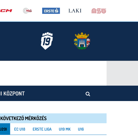
I KÖZPONT
KÖVETKEZŐ MÉRKŐZÉS
U20I
EC U18
ERSTE LIGA
U19 MK
U16