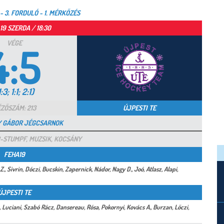
- 3. FORDULÓ - 1. MÉRKŐZÉS
.19 SZERDA / 18:30
VÉGE
4:5
1:3; 1:1; 2:1)
ZŐSZÁM: 213
ÚJPESTI TE
AY GÁBOR JÉGCSARNOK
-STUMPF, MUZSIK, KOCSÁNY
FEHA19
, Sivrin, Dóczi, Bucskin, Zapernick, Nádor, Nagy D., Joó, Atlasz, Alapi,
ÚJPESTI TE
., Luciani, Szabó Rácz, Dansereau, Rósa, Pokornyi, Kovács A., Burzan, Lőczi,