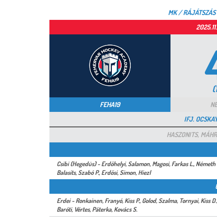
MK / RÁJÁTSZÁS 
2025.11
(
FEHA19
NÉ
IFJ. OCSK
HASZONITS, MÁHR
Csibi (Hegedüs) - Erdőhelyi, Salamon, Magosi, Farkas L., Németh Z.
Balasits, Szabó P., Erdősi, Simon, Hiezl
Erdei - Ronkainen, Franyó, Kiss P., Golod, Szalma, Tornyai, Kiss D
Baróti, Vértes, Páterka, Kovács S.