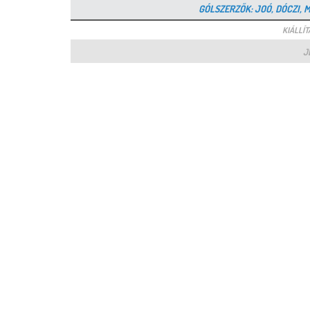
GÓLSZERZŐK: JOÓ, DÓCZI, MA
KIÁLLÍTÁ
J