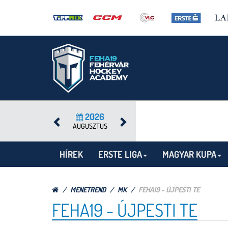
2026
AUGUSZTUS
HÍREK
ERSTE LIGA
MAGYAR KUPA
MENETREND
MK
FEHA19 - ÚJPESTI TE
FEHA19 - ÚJPESTI TE