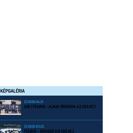
KÉPGALÉRIA
2026.04.21.
U16 | FEHA19 - AJKAI ÓRIÁSOK 4:5 (03.07.)
2026.03.22.
FEHA19 - BRASSÓ 0:6 (03.16.)