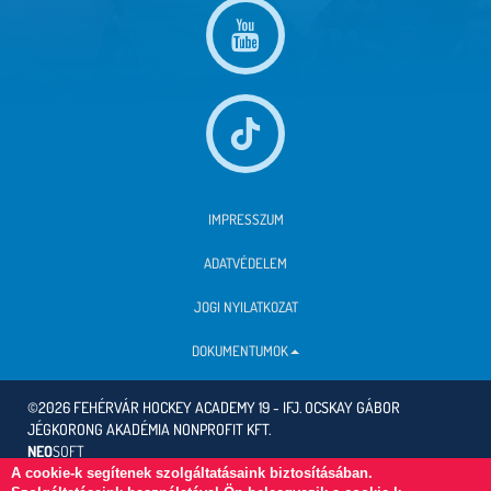
IMPRESSZUM
ADATVÉDELEM
JOGI NYILATKOZAT
DOKUMENTUMOK
©2026 FEHÉRVÁR HOCKEY ACADEMY 19 - IFJ. OCSKAY GÁBOR
JÉGKORONG AKADÉMIA NONPROFIT KFT.
NEO
SOFT
A cookie-k segítenek szolgáltatásaink biztosításában.