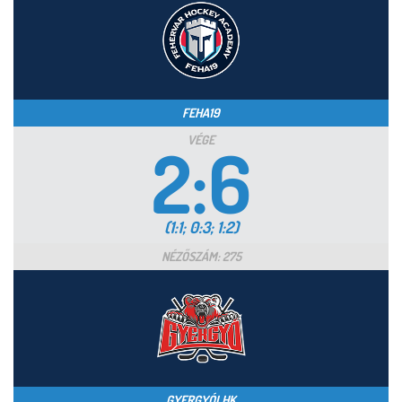
FEHA19
VÉGE
2:6
(1:1; 0:3; 1:2)
NÉZŐSZÁM: 275
GYERGYÓI HK