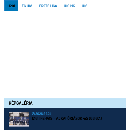
U20I
EC U18
ERSTE LIGA
U19 MK
U16
KÉPGALÉRIA
2026.04.21.
U16 | FEHA19 - AJKAI ÓRIÁSOK 4:5 (03.07.)