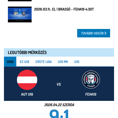
2026.03.11.: EL | BRASSÓ - FEHA19 4:3OT
TOVÁBBI VIDEÓK
LEGUTÓBBI MÉRKŐZÉS
U20I
EC U18
ERSTE LIGA
U19 MK
U16
VS.
AUT U18
FEHA19
2026.04.22 SZERDA
9:1