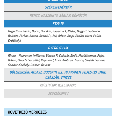
SZÉKESFEHÉRVÁR
RENCZ, HASZONITS, SÁBIÁN, DÖMÖTÖR
FEHA19
Hegedüs - Sivrin, Dóczi, Bucskin, Zapernick, Nádor, Nagy D., Salamon,
Balasits, Farkas, Simon, Szabó P., Joó, Atlasz, Alapi, Erdősi, Hiezl, Pallós,
Erdőhelyi
GYERGYÓI HK
Rinne - Haaranen, Williams, Vincze P., Császár, Bodó, Mesikämmen, Fejes,
Orban, Gerads, Sárpátki, Raymond, Imre, Ambrus, Tranca, Szigeti, Sándor,
Sándor-Székely, Csiszer, Ravasz
GÓLSZERZŐK: ATLASZ, BUCSKIN, ILL. HAARANEN, FEJES (2), IMRE,
CSÁSZÁR, VINCZE
KIÁLLÍTÁSOK: 12, ILL. 10 PERC
JEGYZŐKÖNYV
KÖVETKEZŐ MÉRKŐZÉS