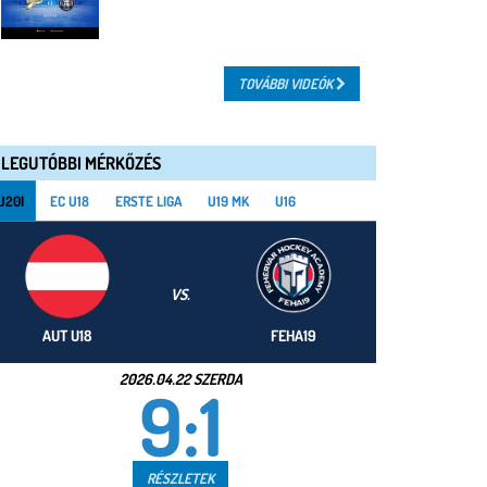
TOVÁBBI VIDEÓK
LEGUTÓBBI MÉRKŐZÉS
U20I
EC U18
ERSTE LIGA
U19 MK
U16
VS.
AUT U18
FEHA19
2026.04.22 SZERDA
9:1
RÉSZLETEK