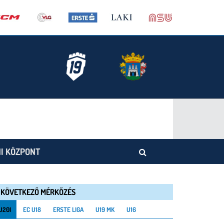
I KÖZPONT
KÖVETKEZŐ MÉRKŐZÉS
U20I
EC U18
ERSTE LIGA
U19 MK
U16