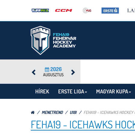
2026
AUGUSZTUS
HÍREK
ERSTE LIGA
MAGYAR KUPA
MENETREND
U18I
FEHA19 - ICEHAWKS HOCKEY
FEHA19 - ICEHAWKS HOC