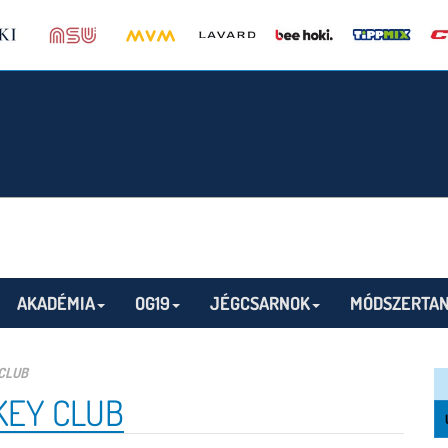
AKADÉMIA
OG19
JÉGCSARNOK
MÓDSZERTAN
 CLUB
KEY CLUB