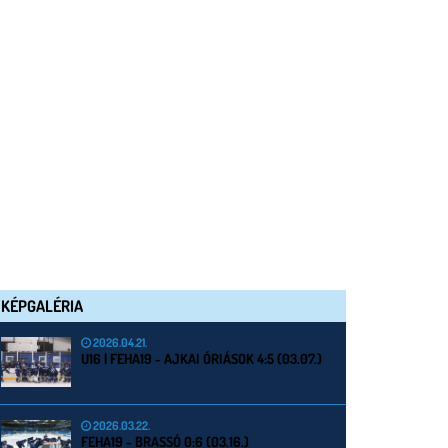
KÉPGALÉRIA
2026.04.21.
U16 | FEHA19 - AJKAI ÓRIÁSOK 4:5 (03.07.)
2026.03.22.
FEHA19 - BRASSÓ 0:6 (03.16.)