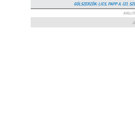
GÓLSZERZŐK: LICS, PAPP A. (2), SZ
KIÁLLÍTÁ
J