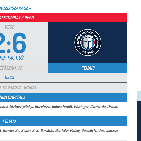
/ KÖZÉPSZAKASZ -
11 SZOMBAT / 15:00
VÉGE
2:6
:2; 1:4; 1:0)
ÉZŐSZÁM: 55
FEHA19
BÉCS
, KASASOVA, WOREL
NNA CAPITALS
laschek, Slaboshpitskyi, Kurelovic, Goldschmidt, Höbinger, Camondo, Uricar,
FEHA19
B., Kovács Zs., Szabó Z. K., Barabás, Bánfalvi, Pallag-Bozsák N., Joó, Janzsó,