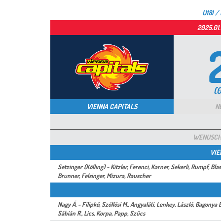
U18I 
2025.01.
(0
VIENNA CAPITALS
N
WENUSCH
VIE
Setzinger (Kölling) - Kitzler, Ferenci, Karner, Sekerli, Rumpf, B
Brunner, Felsinger, Mizura, Rauscher
Nagy Á. - Filipkó, Szöllősi M., Angyaláti, Lenkey, László, Bagonya 
Sábián R., Lics, Korpa, Papp, Szűcs