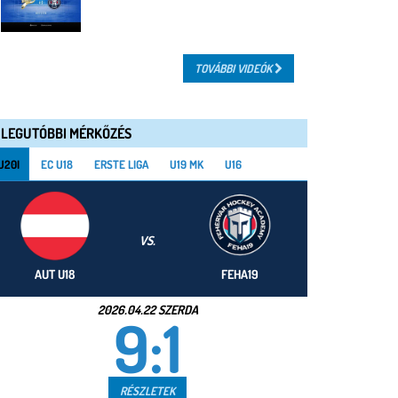
TOVÁBBI VIDEÓK
LEGUTÓBBI MÉRKŐZÉS
U20I
EC U18
ERSTE LIGA
U19 MK
U16
VS.
AUT U18
FEHA19
2026.04.22 SZERDA
9:1
RÉSZLETEK