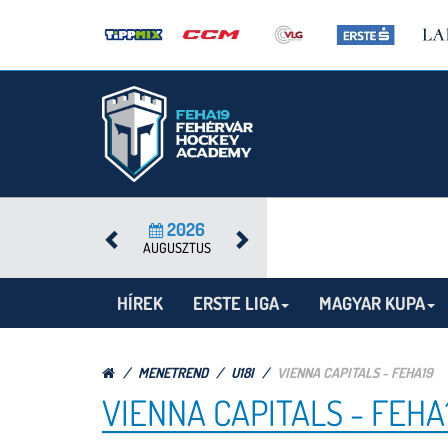
2026
AUGUSZTUS
HÍREK
ERSTE LIGA
MAGYAR KUPA
MENETREND
U18I
VIENNA CAPITALS - FEHA19
VIENNA CAPITALS - FEHA