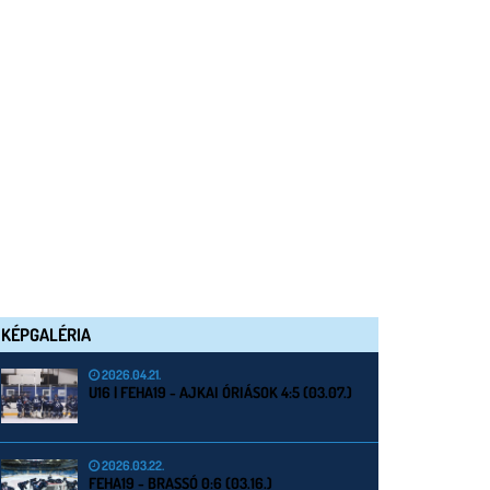
KÉPGALÉRIA
2026.04.21.
U16 | FEHA19 - AJKAI ÓRIÁSOK 4:5 (03.07.)
2026.03.22.
FEHA19 - BRASSÓ 0:6 (03.16.)