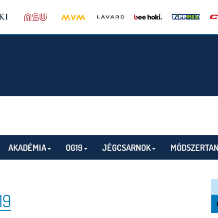
AKADÉMIA
OG19
JÉGCSARNOK
MÓDSZERTAN
19