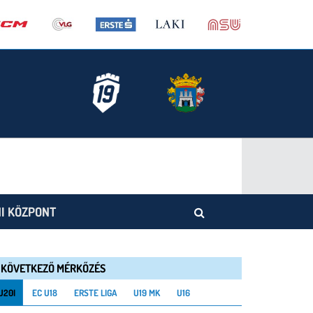
I KÖZPONT
KÖVETKEZŐ MÉRKŐZÉS
U20I
EC U18
ERSTE LIGA
U19 MK
U16