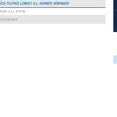
ŰCS, FILIPKÓ, LENKEY, ILL. KARNER, HÖBINGER
SOK: 2, ILL. 10 PERC
EGYZŐKÖNYV