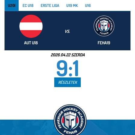
U20I
EC U18
ERSTE LIGA
U19 MK
U16
VS.
AUT U18
FEHA19
2026.04.22 SZERDA
9:1
RÉSZLETEK