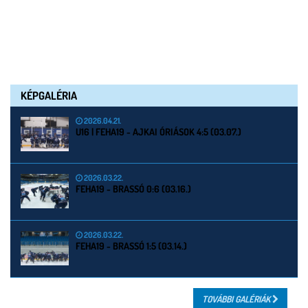
KÉPGALÉRIA
2026.04.21.
U16 | FEHA19 - AJKAI ÓRIÁSOK 4:5 (03.07.)
2026.03.22.
FEHA19 - BRASSÓ 0:6 (03.16.)
2026.03.22.
FEHA19 - BRASSÓ 1:5 (03.14.)
TOVÁBBI GALÉRIÁK