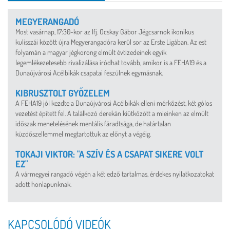
MEGYERANGADÓ
Most vasárnap, 17:30-kor az Ifj. Ocskay Gábor Jégcsarnok ikonikus
kulisszái között újra Megyerangadóra kerül sor az Erste Ligában. Az est
folyamán a magyar jégkorong elmúlt évtizedeinek egyik
legemlékezetesebb rivalizálása íródhat tovább, amikor is a FEHA19 és a
Dunaújvárosi Acélbikák csapatai feszülnek egymásnak.
KIBRUSZTOLT GYŐZELEM
A FEHA19 jól kezdte a Dunaújvárosi Acélbikák elleni mérkőzést, két gólos
vezetést épített fel. A találkozó derekán kiütközött a mieinken az elmúlt
időszak menetelésének mentális fáradtsága, de határtalan
küzdőszellemmel megtartottuk az előnyt a végéig.
TOKAJI VIKTOR: "A SZÍV ÉS A CSAPAT SIKERE VOLT
EZ"
A vármegyei rangadó végén a két edző tartalmas, érdekes nyilatkozatokat
adott honlapunknak.
KAPCSOLÓDÓ VIDEÓK