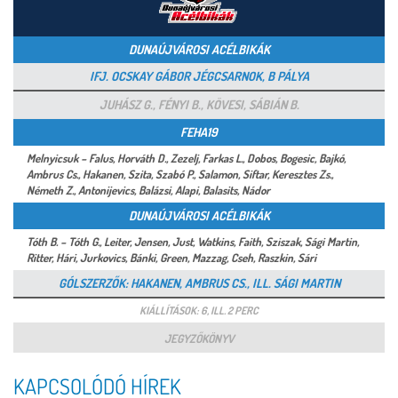
DUNAÚJVÁROSI ACÉLBIKÁK
IFJ. OCSKAY GÁBOR JÉGCSARNOK, B PÁLYA
JUHÁSZ G., FÉNYI B., KÖVESI, SÁBIÁN B.
FEHA19
Melnyicsuk – Falus, Horváth D., Zezelj, Farkas L., Dobos, Bogesic, Bajkó,
Ambrus Cs., Hakanen, Szita, Szabó P., Salamon, Siftar, Keresztes Zs.,
Németh Z., Antonijevics, Balázsi, Alapi, Balasits, Nádor
DUNAÚJVÁROSI ACÉLBIKÁK
Tóth B. – Tóth G., Leiter, Jensen, Just, Watkins, Faith, Sziszak, Sági Martin,
Ritter, Hári, Jurkovics, Bánki, Green, Mazzag, Cseh, Raszkin, Sári
GÓLSZERZŐK: HAKANEN, AMBRUS CS., ILL. SÁGI MARTIN
KIÁLLÍTÁSOK: 6, ILL. 2 PERC
JEGYZŐKÖNYV
KAPCSOLÓDÓ HÍREK