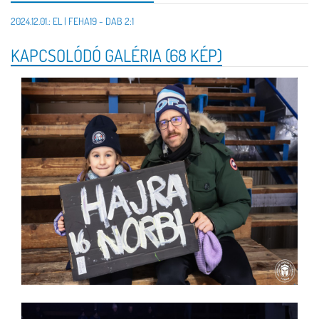
2024.12.01.: EL | FEHA19 - DAB 2:1
KAPCSOLÓDÓ GALÉRIA (68 KÉP)