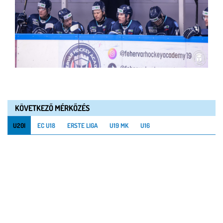
KÖVETKEZŐ MÉRKŐZÉS
U20I
EC U18
ERSTE LIGA
U19 MK
U16