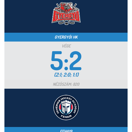
GYERGYÓI HK
VÉGE
5:2
(2:1; 2:0; 1:1)
NÉZŐSZÁM: 820
FEHA19