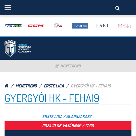
MENETREND
MENETREND
ERSTE LIGA
GYERGYÓI HK - FEHA19
GYERGYÓI HK - FEHA19
ERSTE LIGA / ALAPSZAKASZ -
2024.10.06 VASÁRNAP / 17:30