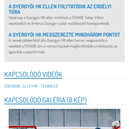
A GYERGYÓI HK ELLEN FOLYTATÓDIK AZ ERDÉLYI
TÚRA
Vasárnap a Gyergyói HK ellen mérkőzik a FEHA19. Tokaji Viktor
vezetőedző és Ambrus Csongor csatár nyilatkozott honlapunknak.
A GYERGYÓI HK MEGSZEREZTE MINDHÁROM PONTOT
A remek játékerőből álló Gyergyói HK ellen hamar megszerezte a
vezetést a FEHA19, ám a rutinos hazaiak megfordították a mérkőzést, és
igazolták a papírformát.
KAPCSOLÓDÓ VIDEÓK
2024.10.06.: EL | GYHK - FEHA19 5:2
KAPCSOLÓDÓ GALÉRIA (8 KÉP)