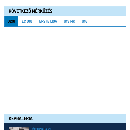
KÖVETKEZŐ MÉRKŐZÉS
U20I
EC U18
ERSTE LIGA
U19 MK
U16
KÉPGALÉRIA
2026.04.21.