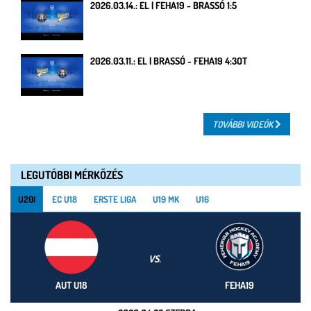
2026.03.14.: EL | FEHA19 - BRASSÓ 1:5
2026.03.11.: EL | BRASSÓ - FEHA19 4:3OT
TOVÁBBI VIDEÓK
LEGUTÓBBI MÉRKŐZÉS
U20I
EC U18
ERSTE LIGA
U19 MK
U16
VS.
AUT U18
FEHA19