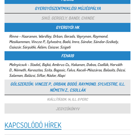
GYERGYÓSZENTMIKLÓSI MŰJÉGPÁLYA
SIKÓ, GERGELY, BANDI, CHINDE
GYERGYÓI HK
Rinne - Haaranen, Wardley, Orban, Gerads, Vayrynen, Raymond,
Mesikammen, Vincze P., Sylvestre, Bodó, Imre, Sándor, Sándor-Székely,
Császár, Sárpátki, Ádám, Csiszer, Szigeti
FEHA19
Melnyicsuk - Stadel,, Bajkó, Ambrus Cs., Hakanen, Dobos, Csollák, Horváth
D., Németh, Keresztes, Szita, Bogesic, Falus, Keceli-Mészáros, Balasits, Dézsi,
Salamon, Balázsi, Siftar, Nádor, Alapi
GÓLSZERZŐK: VINCZE P., ORBAN, BODÓ, RAYMOND, SYLVESTRE, ILL.
NÉMETH Z., CSOLLÁK
KIÁLLÍTÁSOK: 14, ILL. 8 PERC
JEGYZŐKÖNYV
KAPCSOLÓDÓ HÍREK