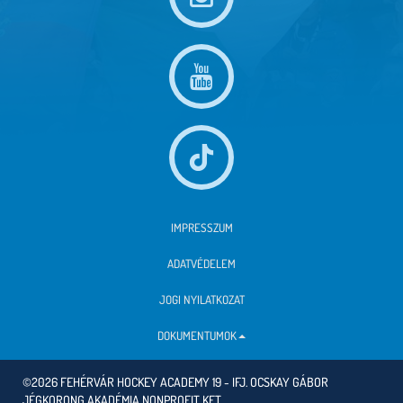
IMPRESSZUM
ADATVÉDELEM
JOGI NYILATKOZAT
DOKUMENTUMOK
©2026 FEHÉRVÁR HOCKEY ACADEMY 19 - IFJ. OCSKAY GÁBOR
JÉGKORONG AKADÉMIA NONPROFIT KFT.