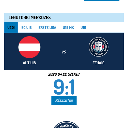
LEGUTÓBBI MÉRKŐZÉS
U20I
EC U18
ERSTE LIGA
U19 MK
U16
VS.
AUT U18
FEHA19
2026.04.22 SZERDA
9:1
RÉSZLETEK