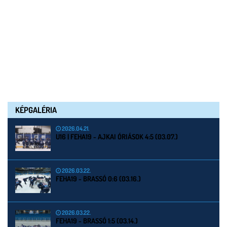
KÉPGALÉRIA
2026.04.21.
U16 | FEHA19 - AJKAI ÓRIÁSOK 4:5 (03.07.)
2026.03.22.
FEHA19 - BRASSÓ 0:6 (03.16.)
2026.03.22.
FEHA19 - BRASSÓ 1:5 (03.14.)