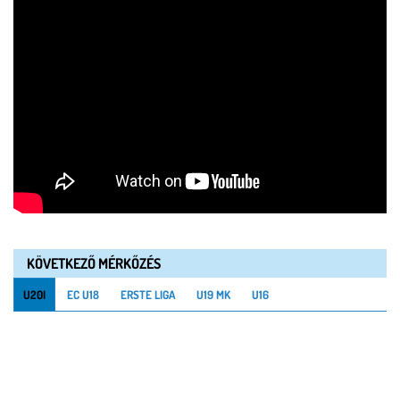
KÖVETKEZŐ MÉRKŐZÉS
U20I
EC U18
ERSTE LIGA
U19 MK
U16